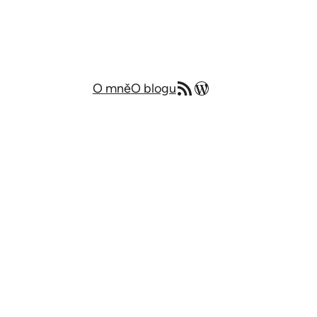
RSS zdroj
Můj blog v angličtině
O mně
O blogu