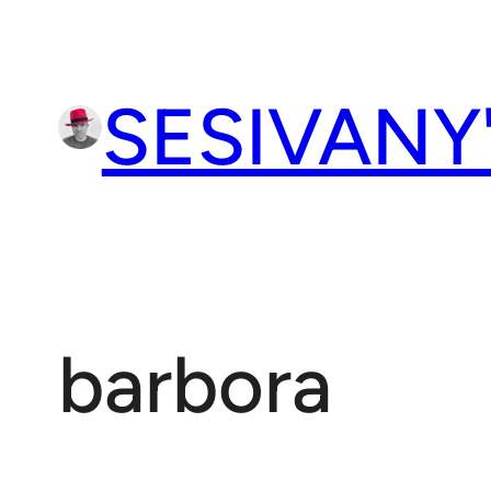
Přeskočit
na
obsah
SESIVANY
barbora