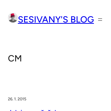
Přeskočit
na
SESIVANY'S BLOG
obsah
CM
26. 1. 2015