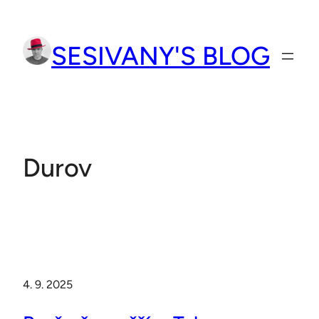
Přeskočit
na
SESIVANY'S BLOG
obsah
Durov
4. 9. 2025