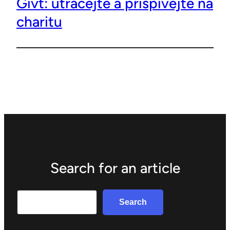
Givt: utrácejte a přispívejte na
charitu
Search for an article
Search
Search