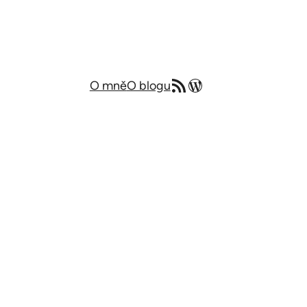
RSS zdroj
Můj blog v angličtině
O mně
O blogu