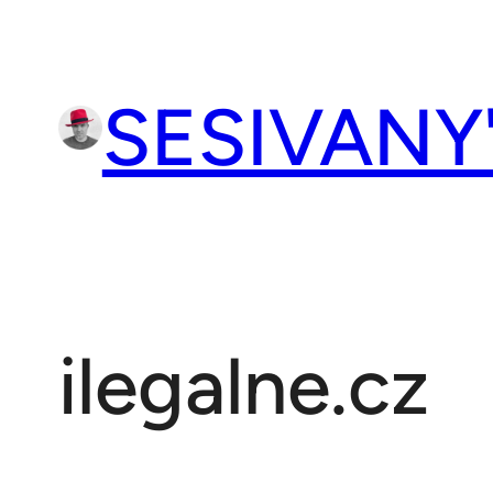
Přeskočit
na
obsah
SESIVANY
ilegalne.cz