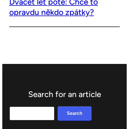
Dvacet let poté: Chce to
opravdu někdo zpátky?
Search for an article
Search
Search