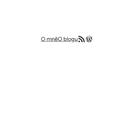
RSS zdroj
Můj blog v angličtině
O mně
O blogu