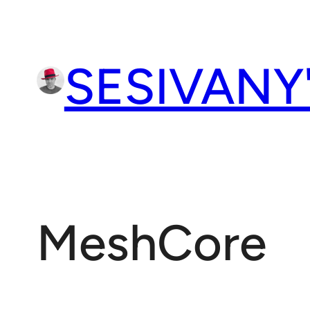
Přeskočit
na
obsah
SESIVANY
MeshCore