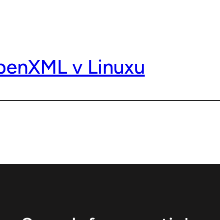
penXML v Linuxu