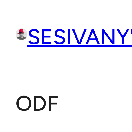
Přeskočit
na
obsah
SESIVANY
ODF