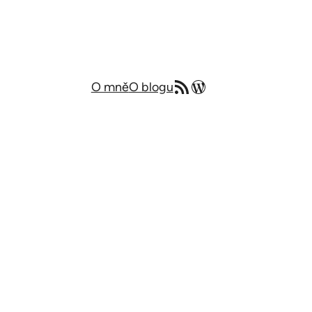
RSS zdroj
Můj blog v angličtině
O mně
O blogu