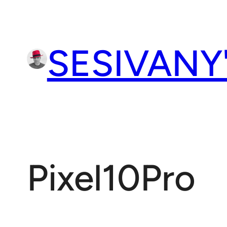
Přeskočit
na
obsah
SESIVANY
Pixel10Pro