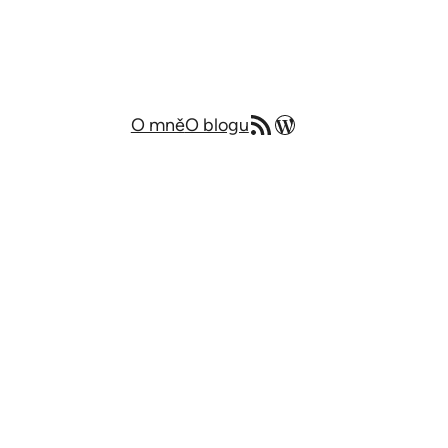
RSS zdroj
Můj blog v angličtině
O mně
O blogu