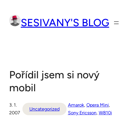
Přeskočit
na
SESIVANY'S BLOG
obsah
Pořídil jsem si nový
mobil
3. 1.
Amarok
, 
Opera Mini
, 
Uncategorized
2007
Sony Ericsson
, 
W810i