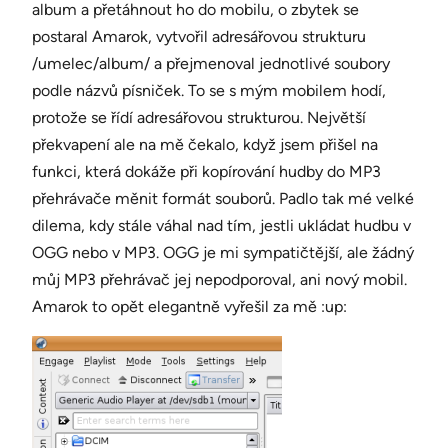
album a přetáhnout ho do mobilu, o zbytek se
postaral Amarok, vytvořil adresářovou strukturu
/umelec/album/ a přejmenoval jednotlivé soubory
podle názvů písniček. To se s mým mobilem hodí,
protože se řídí adresářovou strukturou. Největší
překvapení ale na mě čekalo, když jsem přišel na
funkci, která dokáže při kopírování hudby do MP3
přehrávače měnit formát souborů. Padlo tak mé velké
dilema, kdy stále váhal nad tím, jestli ukládat hudbu v
OGG nebo v MP3. OGG je mi sympatičtější, ale žádný
můj MP3 přehrávač jej nepodporoval, ani nový mobil.
Amarok to opět elegantně vyřešil za mě :up: