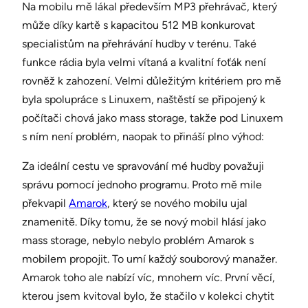
Na mobilu mě lákal především MP3 přehrávač, který
může díky kartě s kapacitou 512 MB konkurovat
specialistům na přehrávání hudby v terénu. Také
funkce rádia byla velmi vítaná a kvalitní foťák není
rovněž k zahození. Velmi důležitým kritériem pro mě
byla spolupráce s Linuxem, naštěstí se připojený k
počítači chová jako mass storage, takže pod Linuxem
s ním není problém, naopak to přináší plno výhod:
Za ideální cestu ve spravování mé hudby považuji
správu pomocí jednoho programu. Proto mě mile
překvapil
Amarok
, který se nového mobilu ujal
znamenitě. Díky tomu, že se nový mobil hlásí jako
mass storage, nebylo nebylo problém Amarok s
mobilem propojit. To umí každý souborový manažer.
Amarok toho ale nabízí víc, mnohem víc. První věcí,
kterou jsem kvitoval bylo, že stačilo v kolekci chytit