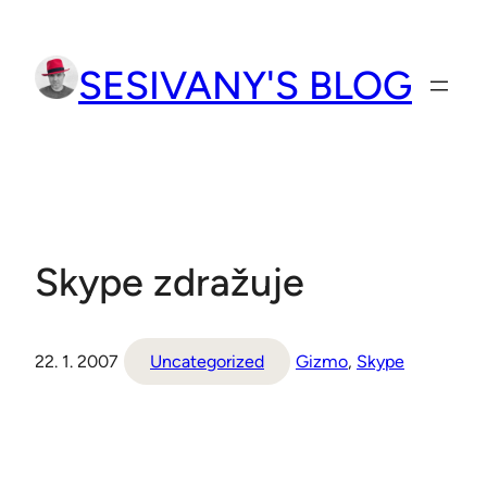
Přeskočit
na
SESIVANY'S BLOG
obsah
Skype zdražuje
22. 1. 2007
Uncategorized
Gizmo
, 
Skype