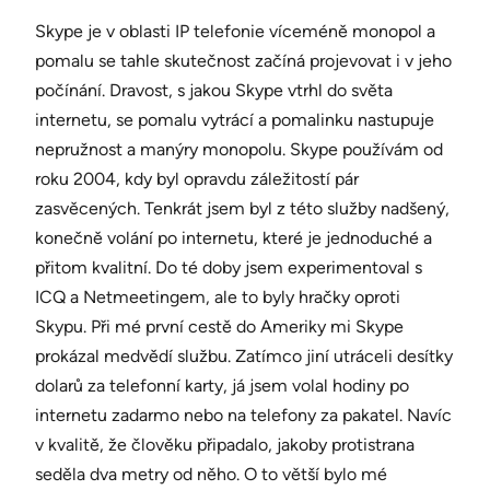
Skype je v oblasti IP telefonie víceméně monopol a
pomalu se tahle skutečnost začíná projevovat i v jeho
počínání. Dravost, s jakou Skype vtrhl do světa
internetu, se pomalu vytrácí a pomalinku nastupuje
nepružnost a manýry monopolu. Skype používám od
roku 2004, kdy byl opravdu záležitostí pár
zasvěcených. Tenkrát jsem byl z této služby nadšený,
konečně volání po internetu, které je jednoduché a
přitom kvalitní. Do té doby jsem experimentoval s
ICQ a Netmeetingem, ale to byly hračky oproti
Skypu. Při mé první cestě do Ameriky mi Skype
prokázal medvědí službu. Zatímco jiní utráceli desítky
dolarů za telefonní karty, já jsem volal hodiny po
internetu zadarmo nebo na telefony za pakatel. Navíc
v kvalitě, že člověku připadalo, jakoby protistrana
seděla dva metry od něho. O to větší bylo mé