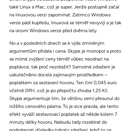
také Linux a Mac, což je super. Jenže postupně začal
na linuxovou verzi zapomínat. Zatímco Windows
verze pádí kupředu, linuxová se téměř nevyvíjí a je tak
na úrovni Windows verze před dvěma lety.
No a v posledních dnech se k výše zmíněným
argumentům přidala i cena. Skype je monopol a proto
se mírné zvýšení ceny téměř vůbec neodrazí na
poptávce, tak proč nezdražit? Samotné zdražení je
uskutečněno docela zajímavým prostředkem –
poplatkem za sestavení hovoru. Ten činí 0,045 euro
včetně DPH, což je po přepočtu zhruba 1,25 Kč.
Skype argumentuje tím, že většinu zemí přesunul do
nižšího cenového pásma. To je sice pravda, ale tento
efekt vyváží sestavovací poplatek až někde kolem 7
minuty délky hovoru. Nebudu tady rozebírat do
podrobnosti důsledky tohoto zdražení, když to za