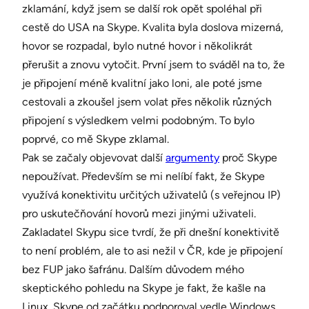
zklamání, když jsem se další rok opět spoléhal při
cestě do USA na Skype. Kvalita byla doslova mizerná,
hovor se rozpadal, bylo nutné hovor i několikrát
přerušit a znovu vytočit. První jsem to sváděl na to, že
je připojení méně kvalitní jako loni, ale poté jsme
cestovali a zkoušel jsem volat přes několik různých
připojení s výsledkem velmi podobným. To bylo
poprvé, co mě Skype zklamal.
Pak se začaly objevovat další
argumenty
proč Skype
nepoužívat. Především se mi nelíbí fakt, že Skype
využívá konektivitu určitých uživatelů (s veřejnou IP)
pro uskutečňování hovorů mezi jinými uživateli.
Zakladatel Skypu sice tvrdí, že při dnešní konektivitě
to není problém, ale to asi nežil v ČR, kde je připojení
bez FUP jako šafránu. Dalším důvodem mého
skeptického pohledu na Skype je fakt, že kašle na
Linux. Skype od začátku podporoval vedle Windows