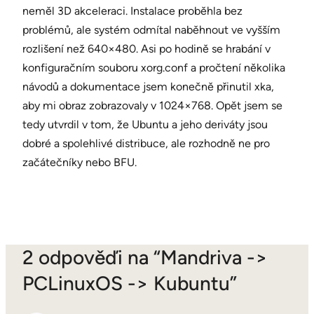
neměl 3D akceleraci. Instalace proběhla bez
problémů, ale systém odmítal naběhnout ve vyšším
rozlišení než 640×480. Asi po hodině se hrabání v
konfiguračním souboru xorg.conf a pročtení několika
návodů a dokumentace jsem konečně přinutil xka,
aby mi obraz zobrazovaly v 1024×768. Opět jsem se
tedy utvrdil v tom, že Ubuntu a jeho deriváty jsou
dobré a spolehlivé distribuce, ale rozhodně ne pro
začátečníky nebo BFU.
2 odpověďi na “Mandriva ->
PCLinuxOS -> Kubuntu”