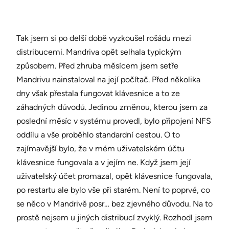
Tak jsem si po delší době vyzkoušel rošádu mezi
distribucemi. Mandriva opět selhala typickým
způsobem. Před zhruba měsícem jsem setře
Mandrivu nainstaloval na její počítač. Před několika
dny však přestala fungovat klávesnice a to ze
záhadných důvodů. Jedinou změnou, kterou jsem za
poslední měsíc v systému provedl, bylo připojení NFS
oddílu a vše proběhlo standardní cestou. O to
zajímavější bylo, že v mém uživatelském účtu
klávesnice fungovala a v jejím ne. Když jsem její
uživatelský účet promazal, opět klávesnice fungovala,
po restartu ale bylo vše při starém. Není to poprvé, co
se něco v Mandrivě posr… bez zjevného důvodu. Na to
prostě nejsem u jiných distribucí zvyklý. Rozhodl jsem