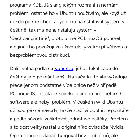
programy KDE. Já s anglickým rozhraním nemám
problém, ostatně ho v Ubuntu používám, ale když už
někdo po mě chce, abych mu nainstaloval systém v
češtině, tak mu nenainstaluju systém v
"čechoangličtině", proto u mě PCLinuxOS pohořel,
ale jinak ho považuji za uživatelský velmi přívětivou a
bezproblémovou distribuci.
Další volba padla na
Kubuntu
, jehož lokalizace do
češtiny je o poznání lepší. Na začátku to ale vyžaduje
přece jenom podstatně více práce než v případě
PCLinuxOS. Instalace kodeků a jiného proprietárního
software ale nebyl problém. V českém wiki Ubuntu
už jsou pěkné návody, takže stačí si doplnit repozitáře
a podle návodu zaškrtávat jednotlivé balíčky. Problém
a to dost velký nastal u originálního ovladače Nvidia.
Open source ovladač fungoval bez problémů, ale