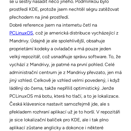
se u sestry nasadit něco jiného. Podmínkou bylo
prostředí KDE, protože jsem nechtěl ségru zatěžovat
přechodem na jiné prostředí.
Dobré reference jsem na internetu četl na
PCLinuxOS
, což je americká distribuce vycházející z
Mandrivy. Údajně je ale spolehlivější, obsahuje
proprietární kodeky a ovladače a má pouze jeden
velký repozitář, což usnadňuje správu software. To, že
vychází z Mandrivy, je patrné na první pohled. Celé
administrační centrum je z Mandrivy převzato, jen má
jiný vzhled. Celkově je vzhled velmi povedený, i když
láděný do černa, takže nepříliš optimistický. Jenže
PCLinuxOS má botu, která ho tlačí, a to je lokalizace.
Česká klávesnice nastavit samozřejmě jde, ale s
překladem rozhraní aplikací už je to horší. V repozitáři
je sice lokalizační balíček pro KDE, ale i tak plno
aplikací zůstane anglicky a dokonce i některé