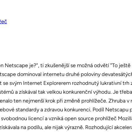
žeč
n Netscape je?", ti zkušenější se možná odvětí "To ještě
tscape dominoval internetu druhé poloviny devatesátých l
t se svým Internet Explorerem rozhodnutý lukrativní trh z
stémů a získával tak velkou konkurenční výhodu. Je tře
o ten nejmenší krok při změně prohlížeče. Zhruba v roce 
bové standardy a zdravou konkurenci. Podíl Netscapu p
 svobodnou licencí a vzniká open source prohlížeč Mozill
ce získávala na podílu, ale nijak výrazně. Rozhodující akce