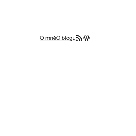
RSS zdroj
Můj blog v angličtině
O mně
O blogu