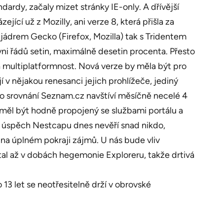
ndardy, začaly mizet stránky IE-only. A dřívější
cí už z Mozilly, ani verze 8, která přišla za
jádrem Gecko (Firefox, Mozilla) tak s Tridentem
ovni řádů setin, maximálně desetin procenta. Přesto
 na multiplatformnost. Nová verze by měla být pro
v nějakou renesanci jejich prohlížeče, jediný
(pro srovnání Seznam.cz navštíví měsíčně necelé 4
by měl být hodně propojený se službami portálu a
í úspěch Nestcapu dnes nevěří snad nikdo,
na úplném pokraji zájmů. U nás bude vliv
stal až v dobách hegemonie Exploreru, takže drtivá
 13 let se neotřesitelně drží v obrovské