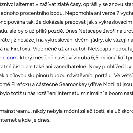
znivci alternativ zažívat zlaté časy, oprášily se znovu sta
jednoho procentního bodu. Nepomohla ani verze 7 vycházejí
ncipována tak, že dokázala pracovat jak s vykreslovacím 
du, ale bylo už příliš pozdě. Dnes Netscape živoří na úr
kráte již nesázejí na vykreslování dvěmi jádry, ale sázejí
na Firefoxu. Víceméně už ani autoři Netscapu nedoufají 
pe.com
, který měsíčně navštíví zhruba 6,5 miliónů lidí 
vratné číslo, ale také ani zanedbatelné. Nový prohlížeč 
k a cílovou skupinou budou návštěvníci portálu. Ve větš
mě Firefoxu a částečně Seamonkey (dříve Mozilla) jsou 
bylo totiž u nás rozšíření internetu minimální a boom na
mainstreamu, nikdy nebyla módní záležitostí, ale už skoro
nternet a kde je dnes…