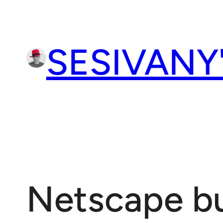
Přeskočit
na
obsah
SESIVANY
Netscape bu