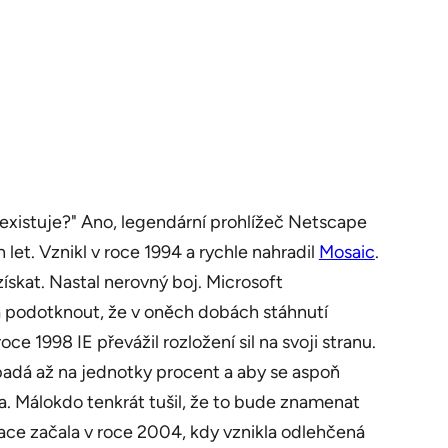
 existuje?" Ano, legendární prohlížeč Netscape
et. Vznikl v roce 1994 a rychle nahradil
Mosaic
.
ískat. Nastal nerovný boj. Microsoft
ba podotknout, že v oněch dobách stáhnutí
1998 IE převážil rozložení sil na svoji stranu.
adá až na jednotky procent a aby se aspoň
a. Málokdo tenkrát tušil, že to bude znamenat
lerace začala v roce 2004, kdy vznikla odlehčená