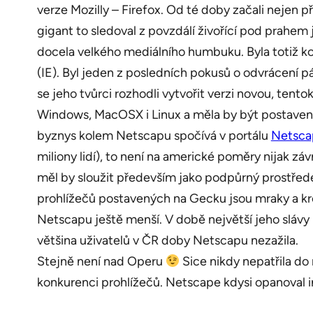
verze Mozilly – Firefox. Od té doby začali nejen pří
gigant to sledoval z povzdálí živořící pod prahem 
docela velkého mediálního humbuku. Byla totiž ko
(IE). Byl jeden z posledních pokusů o odvrácení pá
se jeho tvůrci rozhodli vytvořit verzi novou, tento
Windows, MacOSX i Linux a měla by být postavená 
byznys kolem Netscapu spočívá v portálu
Netsca
miliony lidí), to není na americké poměry nijak zá
měl by sloužit především jako podpůrný prostřede
prohlížečů postavených na Gecku jsou mraky a kro
Netscapu ještě menší. V době největší jeho slávy 
většina uživatelů v ČR doby Netscapu nezažila.
Stejně není nad Operu
Sice nikdy nepatřila do 
konkurenci prohlížečů. Netscape kdysi opanoval i