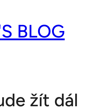
'S BLOG
de žít dál