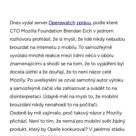
Dnes vydal server
Operawatch
zprávu
, podle které
CTO Mozilla Foundation Brendan Eich v jednom
rozhovoru prohlásil, že si myslí, že lidé nikdy nebudou
brouzdat na internetu z mobilu. To samozřejmě
vyvolalo mnohé reakce mezi lidmi něco v oboru
znamenajícími a shodli se na tom, že to vyjádření byl
docela ústřel a že doufají, že to není názor celé
Mozilly. Po uveřejnění se ozval samotný autor výroku
a samozřejmě začal vše zahlazovat a svádět to na
disinterpretaci. Údajně měl na mysli to, že mobilní
brouzdání nikdy nenahradí to na počítači.
Osobně by mě zajímalo, proč takový názor z Mozilly
přichází. Není to tím, že nemá pro mobilní svět žádný
produkt, který by Opeře konkuroval? V jakémsi stádiu