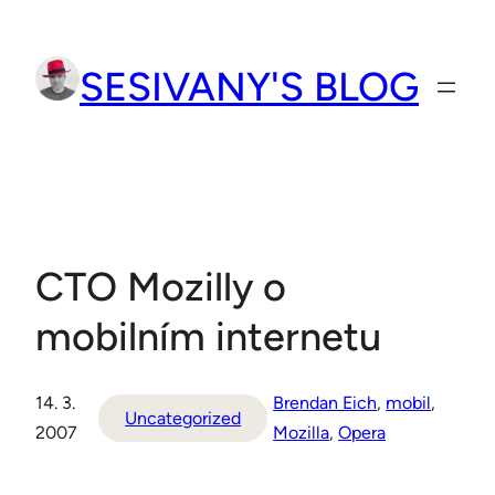
Přeskočit
na
SESIVANY'S BLOG
obsah
CTO Mozilly o
mobilním internetu
14. 3.
Brendan Eich
, 
mobil
, 
Uncategorized
2007
Mozilla
, 
Opera