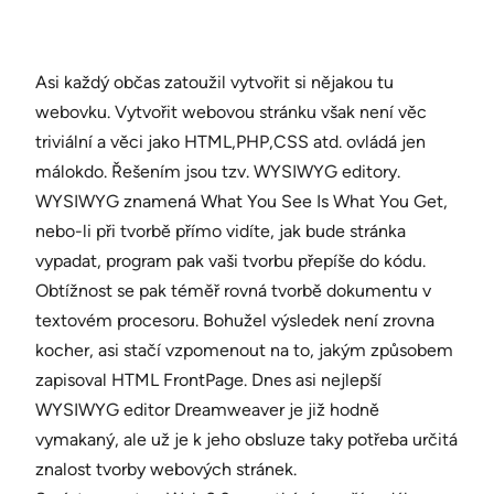
Asi každý občas zatoužil vytvořit si nějakou tu
webovku. Vytvořit webovou stránku však není věc
triviální a věci jako HTML,PHP,CSS atd. ovládá jen
málokdo. Řešením jsou tzv. WYSIWYG editory.
WYSIWYG znamená What You See Is What You Get,
nebo-li při tvorbě přímo vidíte, jak bude stránka
vypadat, program pak vaši tvorbu přepíše do kódu.
Obtížnost se pak téměř rovná tvorbě dokumentu v
textovém procesoru. Bohužel výsledek není zrovna
kocher, asi stačí vzpomenout na to, jakým způsobem
zapisoval HTML FrontPage. Dnes asi nejlepší
WYSIWYG editor Dreamweaver je již hodně
vymakaný, ale už je k jeho obsluze taky potřeba určitá
znalost tvorby webových stránek.