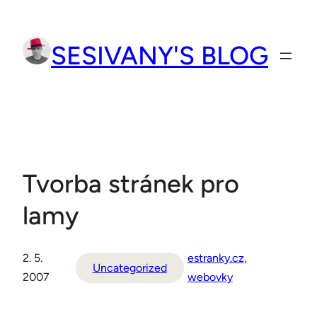
Přeskočit
na
SESIVANY'S BLOG
obsah
Tvorba stránek pro
lamy
2. 5.
estranky.cz
, 
Uncategorized
2007
webovky