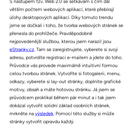
S nástupem tzv. Web 2.0 se setkávám s čím dál
větším počtem webových aplikací, které přebírají
úlohy desktopových aplikací. Díky tomuto trendu
jsme se dočkali i toho, že tvorba webových stránek se
přenesla do prohlížeče. Pravděpodobně
nejpovedenější službou, kterou jsem narazil jsou
eStranky.cz
. Tam se zaregistrujete, vyberete si svoji
adresu, potvrdíte registraci e-mailem a jdete do toho.
Průvodce vás provede maximálně intuitivní formou
celou tvorbou stránek. Vytvoříte si fotogalerii, menu,
odkazy, vyberete si lay-out stránky, doplníte grafické
motivy, obsah a máte hotovou stránku. Já jsem se
průvodcem proklikal během pár minut a i tak jsem
dokázal vytvořit solidní základ osobních stránek,
mrkněte na
výsledek
. Pomocí této služby si může
stránky vytvořit opravdu každý.