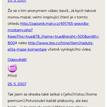
25. 5. 2007
Že se s tím anonymem vůbec bavíš…Já bych takové
rovnou mazal; velmi inspirující čtení je v tomto
ohledu
http://zapisnik.maly.cz/491765-pravidla-
mostarny.php?
KeepThis=true&TB_iframe=true&height=500&width=
800
A nebo
http://www.dgx.cz/trine/item/naduta-
elita-maze-komentare
včetně vynikajícího videa.
Odpovědět
Miloš
26. 5. 2007
Tak jsem se dneska také setkal s (jeho)Vistou (home
premium).Potvrzování každé ptákoviny, ale bez