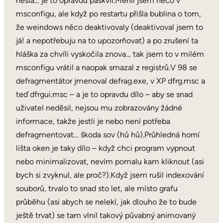
hesla… je to opravdu paskvil.Měnil jsem něco v
msconfigu, ale když po restartu přišla bublina o tom,
že weindows něco deaktivovaly (deaktivoval jsem to
já! a nepotřebuju na to upozorňovat) a po zrušení ta
hláška za chvíli vyskočila znova… tak jsem to v milém
msconfigu vrátil a naopak smazal z registrů.V 98 se
defragmentátor jmenoval defrag.exe, v XP dfrg.msc a
teď dfrgui.msc – a je to opravdu dílo – aby se snad
uživatel neděsil, nejsou mu zobrazovány žádné
informace, takže jestli je nebo není potřeba
defragmentovat… škoda sov (hů hů).Průhledná horní
lišta oken je taky dílo – když chci program vypnout
nebo minimalizovat, nevím pomalu kam kliknout (asi
bych si zvyknul, ale proč?).Když jsem rušil indexování
souborů, trvalo to snad sto let, ale místo grafu
průběhu (asi abych se nelekl, jak dlouho že to bude
ještě trvat) se tam vlnil takový půvabný animovaný