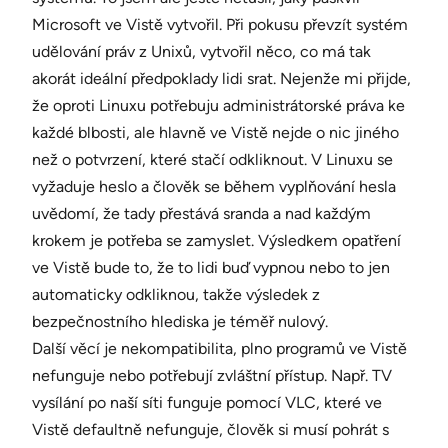
Microsoft ve Vistě vytvořil. Při pokusu převzít systém
udělování práv z Unixů, vytvořil něco, co má tak
akorát ideální předpoklady lidi srat. Nejenže mi přijde,
že oproti Linuxu potřebuju administrátorské práva ke
každé blbosti, ale hlavně ve Vistě nejde o nic jiného
než o potvrzení, které stačí odkliknout. V Linuxu se
vyžaduje heslo a člověk se během vyplňování hesla
uvědomí, že tady přestává sranda a nad každým
krokem je potřeba se zamyslet. Výsledkem opatření
ve Vistě bude to, že to lidi buď vypnou nebo to jen
automaticky odkliknou, takže výsledek z
bezpečnostního hlediska je téměř nulový.
Další věcí je nekompatibilita, plno programů ve Vistě
nefunguje nebo potřebují zvláštní přístup. Např. TV
vysílání po naší síti funguje pomocí VLC, které ve
Vistě defaultně nefunguje, člověk si musí pohrát s