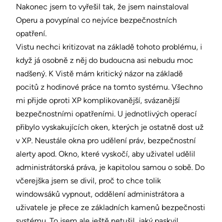
Nakonec jsem to vyřešil tak, že jsem nainstaloval
Operu a povypínal co nejvíce bezpečnostních
opatření.
Vistu nechci kritizovat na základě tohoto problému, i
když já osobně z něj do budoucna asi nebudu moc
nadšený. K Vistě mám kritický názor na základě
pocitů z hodinové práce na tomto systému. Všechno
mi přijde oproti XP komplikovanější, svázanější
bezpečnostními opatřeními. U jednotlivých operací
přibylo vyskakujících oken, kterých je ostatně dost už
v XP. Neustále okna pro udělení práv, bezpečnostní
alerty apod. Okno, které vyskočí, aby uživatel udělil
administrátorská práva, je kapitolou samou o sobě. Do
včerejška jsem se divil, proč to chce tolik
windowsáků vypnout, oddělení administrátora a
uživatele je přece ze základních kamenů bezpečnosti
systému. To jsem ale ještě netušil, jaký paskvil