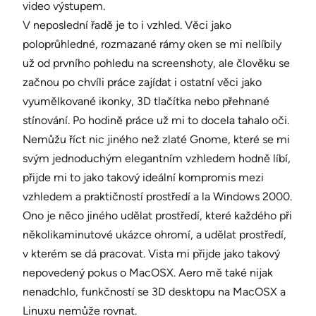
video výstupem.
V neposlední řadě je to i vzhled. Věci jako
poloprůhledné, rozmazané rámy oken se mi nelíbily
už od prvního pohledu na screenshoty, ale člověku se
začnou po chvíli práce zajídat i ostatní věci jako
vyumělkované ikonky, 3D tlačítka nebo přehnané
stínování. Po hodině práce už mi to docela tahalo oči.
Nemůžu říct nic jiného než zlaté Gnome, které se mi
svým jednoduchým elegantním vzhledem hodně líbí,
přijde mi to jako takový ideální kompromis mezi
vzhledem a praktičností prostředí a la Windows 2000.
Ono je něco jiného udělat prostředí, které každého při
několikaminutové ukázce ohromí, a udělat prostředí,
v kterém se dá pracovat. Vista mi přijde jako takový
nepovedený pokus o MacOSX. Aero mě také nijak
nenadchlo, funkčností se 3D desktopu na MacOSX a
Linuxu nemůže rovnat.