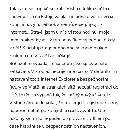
Tak jsem se poprvé setkal s Vistou. Jelikož dělám
správce sítě na koleji, volala mi jedna dívčina, že si
koupila nový notebook a nemůže se připojit k
internetu. Strávil jsem u ní s Vistou hodinu, moje
první reakce byla: Už ten hnus fialovej nechci nikdy
vidět! S odstupem jednoho dne se moje reakce
zmírnila na: Vista? Ne, děkuji!
Bohužel to vypadá, že se budu jako správce sítě
setkávat s Vistou až nepříjemně často. V defaultním
nastavení totiž Internet Explorer a bezpečnostní
fíčury ve Vistě na stránkách sítě nepustí registraci do
sítě, takže to vypadá tak, že každý nový uživatel s
Vistou nám bude volat, že mu nejde registrace, a my
budeme běhat po kolejích a nastavovat to. U té
holčiny se mi to nepodařilo zprovoznit v IE ani po
čase hrabání se v bezpečnostních nastaveních.