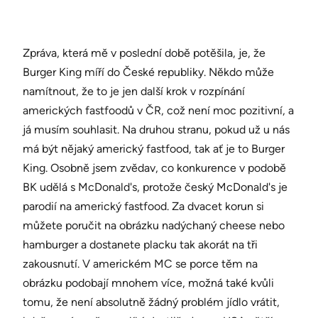
Zpráva, která mě v poslední době potěšila, je, že
Burger King míří do České republiky. Někdo může
namítnout, že to je jen další krok v rozpínání
amerických fastfoodů v ČR, což není moc pozitivní, a
já musím souhlasit. Na druhou stranu, pokud už u nás
má být nějaký americký fastfood, tak ať je to Burger
King. Osobně jsem zvědav, co konkurence v podobě
BK udělá s McDonald's, protože český McDonald's je
parodií na americký fastfood. Za dvacet korun si
můžete poručit na obrázku nadýchaný cheese nebo
hamburger a dostanete placku tak akorát na tři
zakousnutí. V americkém MC se porce těm na
obrázku podobají mnohem více, možná také kvůli
tomu, že není absolutně žádný problém jídlo vrátit,