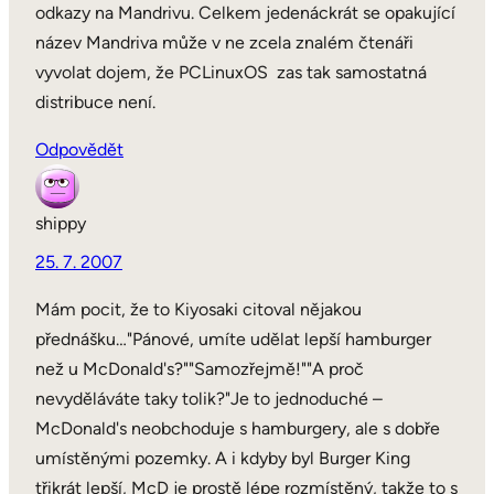
odkazy na Mandrivu. Celkem jedenáckrát se opakující
název Mandriva může v ne zcela znalém čtenáři
vyvolat dojem, že PCLinuxOS zas tak samostatná
distribuce není.
Odpovědět
shippy
25. 7. 2007
Mám pocit, že to Kiyosaki citoval nějakou
přednášku…"Pánové, umíte udělat lepší hamburger
než u McDonald's?""Samozřejmě!""A proč
nevyděláváte taky tolik?"Je to jednoduché –
McDonald's neobchoduje s hamburgery, ale s dobře
umístěnými pozemky. A i kdyby byl Burger King
třikrát lepší, McD je prostě lépe rozmístěný, takže to s