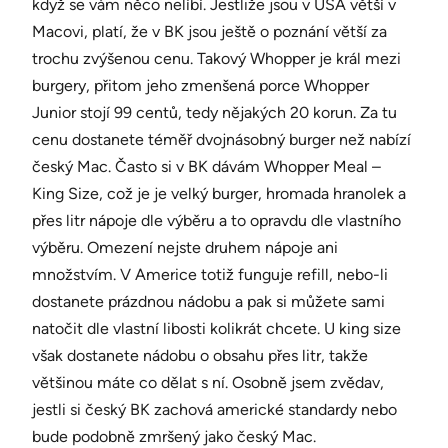
když se vám něco nelíbí. Jestliže jsou v USA větší v
Macovi, platí, že v BK jsou ještě o poznání větší za
trochu zvýšenou cenu. Takový Whopper je král mezi
burgery, přitom jeho zmenšená porce Whopper
Junior stojí 99 centů, tedy nějakých 20 korun. Za tu
cenu dostanete téměř dvojnásobný burger než nabízí
český Mac. Často si v BK dávám Whopper Meal –
King Size, což je je velký burger, hromada hranolek a
přes litr nápoje dle výběru a to opravdu dle vlastního
výběru. Omezení nejste druhem nápoje ani
množstvím. V Americe totiž funguje refill, nebo-li
dostanete prázdnou nádobu a pak si můžete sami
natočit dle vlastní libosti kolikrát chcete. U king size
však dostanete nádobu o obsahu přes litr, takže
většinou máte co dělat s ní. Osobně jsem zvědav,
jestli si český BK zachová americké standardy nebo
bude podobně zmršený jako český Mac.