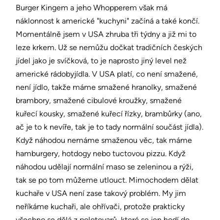
Burger Kingem a jeho Whopperem však má
náklonnost k americké "kuchyni" začíná a také končí.
Momentálně jsem v USA zhruba tři týdny a již mi to
leze krkem. Už se nemůžu dočkat tradičních českých
jídel jako je svíčková, to je naprosto jiný level než
americké rádobyjídla. V USA platí, co není smažené,
není jídlo, takže máme smažené hranolky, smažené
brambory, smažené cibulové kroužky, smažené
kuřecí kousky, smažené kuřecí řízky, brambůrky (ano,
ač je to k nevíře, tak je to tady normální součást jídla).
Když náhodou nemáme smaženou věc, tak máme
hamburgery, hotdogy nebo tuctovou pizzu. Když
náhodou udělají normální maso se zeleninou a rýži,
tak se po tom můžeme utlouct. Mimochodem dělat
kuchaře v USA není zase takový problém. My jim
neříkáme kuchaři, ale ohřívači, protože prakticky
všechno se dělá z polotovarů, které se jen hodí do