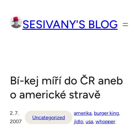
Přeskočit
na
SESIVANY'S BLOG
obsah
Bí-kej míří do ČR aneb
o americké stravě
2. 7.
amerika
, 
burger king
, 
Uncategorized
2007
jídlo
, 
usa
, 
whopper