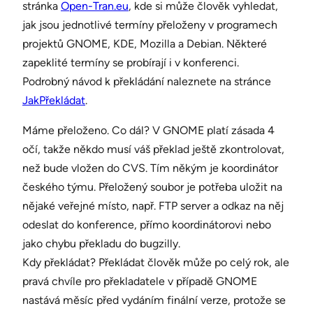
stránka
Open-Tran.eu
, kde si může člověk vyhledat,
jak jsou jednotlivé termíny přeloženy v programech
projektů GNOME, KDE, Mozilla a Debian. Některé
zapeklité termíny se probírají i v konferenci.
Podrobný návod k překládání naleznete na stránce
JakPřekládat
.
Máme přeloženo. Co dál? V GNOME platí zásada 4
očí, takže někdo musí váš překlad ještě zkontrolovat,
než bude vložen do CVS. Tím někým je koordinátor
českého týmu. Přeložený soubor je potřeba uložit na
nějaké veřejné místo, např. FTP server a odkaz na něj
odeslat do konference, přímo koordinátorovi nebo
jako chybu překladu do bugzilly.
Kdy překládat? Překládat člověk může po celý rok, ale
pravá chvíle pro překladatele v případě GNOME
nastává měsíc před vydáním finální verze, protože se