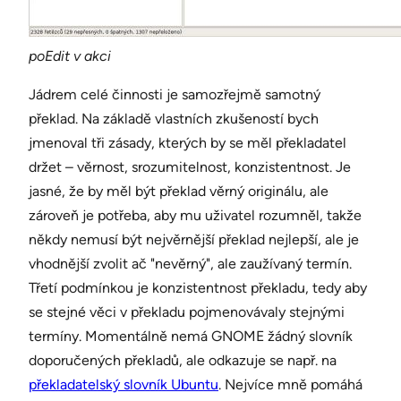
poEdit v akci
Jádrem celé činnosti je samozřejmě samotný
překlad. Na základě vlastních zkušeností bych
jmenoval tři zásady, kterých by se měl překladatel
držet – věrnost, srozumitelnost, konzistentnost. Je
jasné, že by měl být překlad věrný originálu, ale
zároveň je potřeba, aby mu uživatel rozumněl, takže
někdy nemusí být nejvěrnější překlad nejlepší, ale je
vhodnější zvolit ač "nevěrný", ale zaužívaný termín.
Třetí podmínkou je konzistentnost překladu, tedy aby
se stejné věci v překladu pojmenovávaly stejnými
termíny. Momentálně nemá GNOME žádný slovník
doporučených překladů, ale odkazuje se např. na
překladatelský slovník Ubuntu
. Nejvíce mně pomáhá