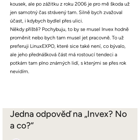
kousek, ale po zážitku z roku 2006 je pro mě škoda už
jen samotný čas strávený tam. Silně bych zvažoval
účast, i kdybych bydlel přes ulici.
Někdy příště? Pochybuju, to by se musel Invex hodně
proměnit nebo bych tam musel jet pracovně. To už
preferuji LinuxEXPO, které sice také není, co bývalo,
ale jeho přednášková část má rostoucí tendeci a
potkám tam plno známých lidí, s kterými se přes rok
nevidím.
Jedna odpověď na „Invex? No
a co?“