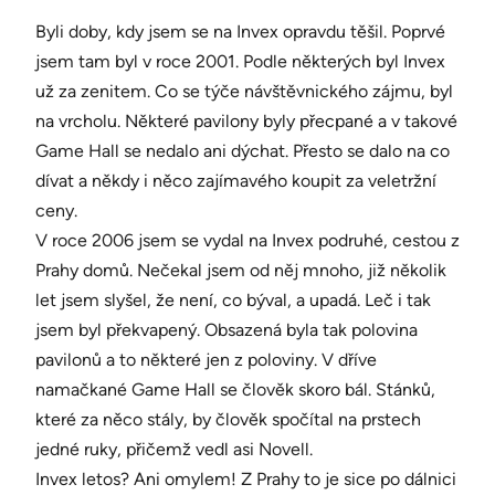
Byli doby, kdy jsem se na Invex opravdu těšil. Poprvé
jsem tam byl v roce 2001. Podle některých byl Invex
už za zenitem. Co se týče návštěvnického zájmu, byl
na vrcholu. Některé pavilony byly přecpané a v takové
Game Hall se nedalo ani dýchat. Přesto se dalo na co
dívat a někdy i něco zajímavého koupit za veletržní
ceny.
V roce 2006 jsem se vydal na Invex podruhé, cestou z
Prahy domů. Nečekal jsem od něj mnoho, již několik
let jsem slyšel, že není, co býval, a upadá. Leč i tak
jsem byl překvapený. Obsazená byla tak polovina
pavilonů a to některé jen z poloviny. V dříve
namačkané Game Hall se člověk skoro bál. Stánků,
které za něco stály, by člověk spočítal na prstech
jedné ruky, přičemž vedl asi Novell.
Invex letos? Ani omylem! Z Prahy to je sice po dálnici