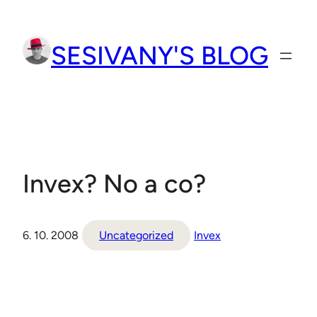
Přeskočit
na
SESIVANY'S BLOG
obsah
Invex? No a co?
6. 10. 2008
Uncategorized
Invex