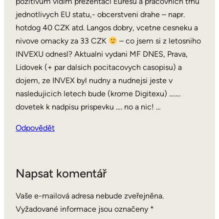
pozitivum vidim prezentaci Euresu a pracovnich trhu
jednotlivych EU statu,- obcerstveni drahe – napr.
hotdog 40 CZK atd. Langos dobry, vcetne cesneku a
nivove omacky za 33 CZK
– co jsem si z letosniho
INVEXU odnesl? Aktualni vydani MF DNES, Prava,
Lidovek (+ par dalsich pocitacovych casopisu) a
dojem, ze INVEX byl nudny a nudnejsi jeste v
nasledujicich letech bude (krome Digitexu) …….
dovetek k nadpisu prispevku …. no a nic! …
Odpovědět
Napsat komentář
Vaše e-mailová adresa nebude zveřejněna.
Vyžadované informace jsou označeny
*