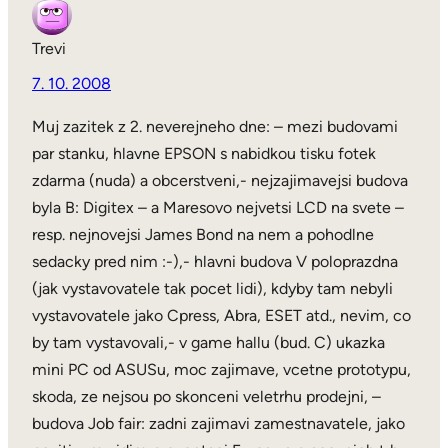
Trevi
7. 10. 2008
Muj zazitek z 2. neverejneho dne: – mezi budovami
par stanku, hlavne EPSON s nabidkou tisku fotek
zdarma (nuda) a obcerstveni,- nejzajimavejsi budova
byla B: Digitex – a Maresovo nejvetsi LCD na svete –
resp. nejnovejsi James Bond na nem a pohodlne
sedacky pred nim :-),- hlavni budova V poloprazdna
(jak vystavovatele tak pocet lidi), kdyby tam nebyli
vystavovatele jako Cpress, Abra, ESET atd., nevim, co
by tam vystavovali,- v game hallu (bud. C) ukazka
mini PC od ASUSu, moc zajimave, vcetne prototypu,
skoda, ze nejsou po skonceni veletrhu prodejni, –
budova Job fair: zadni zajimavi zamestnavatele, jako