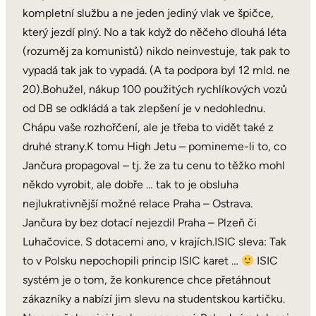
kompletní službu a ne jeden jediný vlak ve špičce,
který jezdí plný. No a tak když do něčeho dlouhá léta
(rozuměj za komunistů) nikdo neinvestuje, tak pak to
vypadá tak jak to vypadá. (A ta podpora byl 12 mld. ne
20).Bohužel, nákup 100 použitých rychlíkových vozů
od DB se odkládá a tak zlepšení je v nedohlednu.
Chápu vaše rozhořčení, ale je třeba to vidět také z
druhé strany.K tomu High Jetu – pomineme-li to, co
Jančura propagoval – tj. že za tu cenu to těžko mohl
někdo vyrobit, ale dobře … tak to je obsluha
nejlukrativnější možné relace Praha – Ostrava.
Jančura by bez dotací nejezdil Praha – Plzeň či
Luhačovice. S dotacemi ano, v krajích.ISIC sleva: Tak
to v Polsku nepochopili princip ISIC karet …
ISIC
systém je o tom, že konkurence chce přetáhnout
zákazníky a nabízí jim slevu na studentskou kartičku.