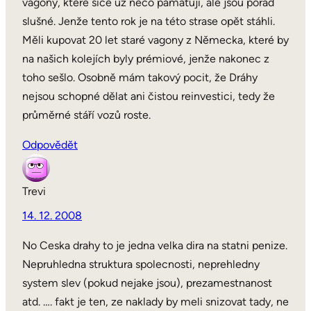
vagony, které sice už něco pamatuji, ale jsou pořád
slušné. Jenže tento rok je na této strase opět stáhli.
Měli kupovat 20 let staré vagony z Německa, které by
na našich kolejích byly prémiové, jenže nakonec z
toho sešlo. Osobně mám takový pocit, že Dráhy
nejsou schopné dělat ani čistou reinvestici, tedy že
průměrné stáří vozů roste.
Odpovědět
Trevi
14. 12. 2008
No Ceska drahy to je jedna velka dira na statni penize.
Nepruhledna struktura spolecnosti, neprehledny
system slev (pokud nejake jsou), prezamestnanost
atd. …. fakt je ten, ze naklady by meli snizovat tady, ne