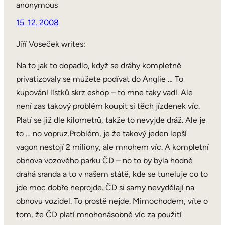
anonymous
15. 12. 2008
Jiří Voseček writes:
Na to jak to dopadlo, když se dráhy kompletně
privatizovaly se můžete podívat do Anglie … To
kupování lístků skrz eshop – to mne taky vadí. Ale
není zas takový problém koupit si těch jízdenek víc.
Platí se již dle kilometrů, takže to nevyjde dráž. Ale je
to … no vopruz.Problém, je že takový jeden lepší
vagon nestojí 2 miliony, ale mnohem víc. A kompletní
obnova vozového parku ČD – no to by byla hodně
drahá sranda a to v našem státě, kde se tuneluje co to
jde moc dobře neprojde. ČD si samy nevydělají na
obnovu vozidel. To prostě nejde. Mimochodem, víte o
tom, že ČD platí mnohonásobně víc za použití