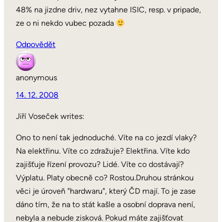
48% na jizdne driv, nez vytahne ISIC, resp. v pripade,
ze o ni nekdo vubec pozada
Odpovědět
anonymous
14. 12. 2008
Jiří Voseček writes:
Ono to není tak jednoduché. Víte na co jezdí vlaky?
Na elektřinu. Víte co zdražuje? Elektřina. Víte kdo
zajišťuje řízení provozu? Lidé. Víte co dostávají?
Výplatu. Platy obecně co? Rostou.Druhou stránkou
věci je úroveň "hardwaru", který ČD mají. To je zase
dáno tím, že na to stát kašle a osobní doprava není,
nebyla a nebude zisková. Pokud máte zajišťovat