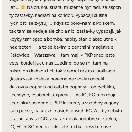
let …
Na druhou stranu muzeme byt radi, ze aspon
ty zastavky, nadrazi na koridoru vypadaji slusne,
rychlosti se zvysuji … kdyz to porovnam s Polskem,
tak tam se nedeje ale zhola nic, zastavky vypadaji, jak
kdyby tam spadla bomba, napisy stanic absolutne k
neprecteni …. a to se bavim o centralni magistrale
Katowice – Warszawa … tam maji v PKP snad jeste
vetsi bordel jak u nas …Jedine, co se mi tam na
mistnich drahach libi, tak v ramci restrukturalizace
(ktera vsak zdaleka poradne nezacala) oddelili
dalkovou dopravu od ostatni dopravy – od rychliku,
spesnych, osobnich, expresu …. na IC, EC tam maji
specialni spolecnost PKP Intercity a vsechny vagony
jsou pekne, na urovni nasich lepsich EC. Asi by nebylo
spatne, aby se CD taky tak nejak podobne rozdelilo,
IC, EC + SC nechat jako vlastni business te nove