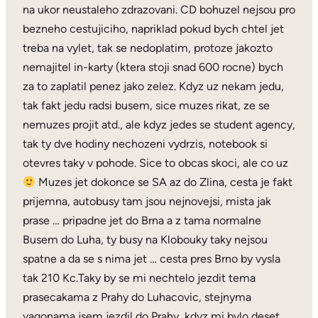
na ukor neustaleho zdrazovani. CD bohuzel nejsou pro
bezneho cestujiciho, napriklad pokud bych chtel jet
treba na vylet, tak se nedoplatim, protoze jakozto
nemajitel in-karty (ktera stoji snad 600 rocne) bych
za to zaplatil penez jako zelez. Kdyz uz nekam jedu,
tak fakt jedu radsi busem, sice muzes rikat, ze se
nemuzes projit atd., ale kdyz jedes se student agency,
tak ty dve hodiny nechozeni vydrzis, notebook si
otevres taky v pohode. Sice to obcas skoci, ale co uz
Muzes jet dokonce se SA az do Zlina, cesta je fakt
prijemna, autobusy tam jsou nejnovejsi, mista jak
prase … pripadne jet do Brna a z tama normalne
Busem do Luha, ty busy na Klobouky taky nejsou
spatne a da se s nima jet … cesta pres Brno by vysla
tak 210 Kc.Taky by se mi nechtelo jezdit tema
prasecakama z Prahy do Luhacovic, stejnyma
vagonama jsem jezdil do Prahy, kdyz mi bylo deset