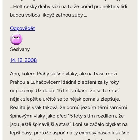
…Holt český dráhy sází na to že pořád pro některý lidi
budou volbou, ikdyž zatnou zuby …
Odpovědět
Sesivany
14. 12. 2008
Ano, kolem Prahy slušné vlaky, ale na trase mezi
Prahou a Luhačovicemi žádné zlepšení za ty roky
nepozoruji. Už dobře 15 let si říkám, že se to musí
nějak zlepšit a určitě se to nějak pomalu zlepšuje.
Realita je však taková, že domů jezdím těmi samými
špinavými vlaky jako před 15 lety s tím rozdílem, že
jsou ještě špinavější a starší. Loni se začalo blýskat na
lepší časy, protože aspoň na ty expresy nasadili slušné