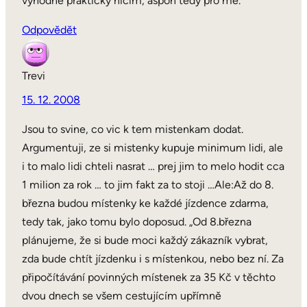
výhodné prakticky ničím, aspoň tedy pro mě.
Odpovědět
Trevi
15. 12. 2008
Jsou to svine, co vic k tem mistenkam dodat.
Argumentuji, ze si mistenky kupuje minimum lidi, ale
i to malo lidi chteli nasrat … prej jim to melo hodit cca
1 milion za rok … to jim fakt za to stoji …Ale:Až do 8.
března budou místenky ke každé jízdence zdarma,
tedy tak, jako tomu bylo doposud. „Od 8.března
plánujeme, že si bude moci každý zákazník vybrat,
zda bude chtít jízdenku i s místenkou, nebo bez ní. Za
připočítávání povinných místenek za 35 Kč v těchto
dvou dnech se všem cestujícím upřímně