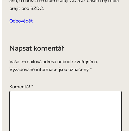
ano, o nadrazi se stale staraji CD a az casem by mela
prejit pod SZDC.
Odpovědět
Napsat komentář
Vaše e-mailová adresa nebude zveřejněna.
Vyžadované informace jsou označeny
*
Komentář
*