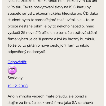
No a na železnici konkurence není. Pokud vím tak ani
v Polsku. Takže poskytování slevy na ISIC kartu by
ztrácelo smysl z ekonomického hlediska pro ČD. Jako
student bych to samozřejmě také uvítal, ale … to se
prostě nestane.Jakmile by to někoho napadlo, hned
vyskočí 25 novinářů píšících o tom, že ztrátová státní
firma vyhazuje další peníze a byl by hrozný humbuk.
To že by to přitáhlo nové cestující? Tam to nikdo
odpovědný nedomyslí.
Odpovědět
Sesivany
15. 12. 2008
Ano, v mnoha věcech máte pravdu, ale pořád si
stojím za tím, že soukromá firma jako SA se chová