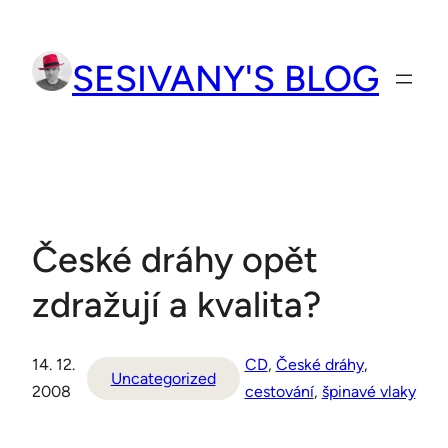
Přeskočit
na
SESIVANY'S BLOG
obsah
České dráhy opět
zdražují a kvalita?
14. 12.
CD
, 
České dráhy
, 
Uncategorized
2008
cestování
, 
špinavé vlaky