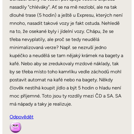
nasadily "chléváky". Ať se na mě nezlobí, ale na tak
dlouhé trase (5 hodin) a ještě u Expresu, kterých není
mnoho, nasadit takové vozy je fakt ostuda. Nehledě
na to, že osekané byly i jídelní vozy. Chápu, že se
třeba nevyplatily, ale proč se tedy neudělá
minimalizovaná verze? Např. se nezruší jedno
kupéčko a neudělá se tam nějaký krámek na bagety a
kafé. Nebo aby se zredukovaly mzdové náklady, tak
by se třeba místo toho kamrlíku vedle záchodů mohl
postavit automat na kafé nebo na bagety. Někdy
člověk nestíhá koupit jídlo a být 5 hodin o hladu není
moc příjemné. Toto jsou ty rozdíly mezi ČD a SA. SA
má nápady a taky je realizuje.
Odpovědět