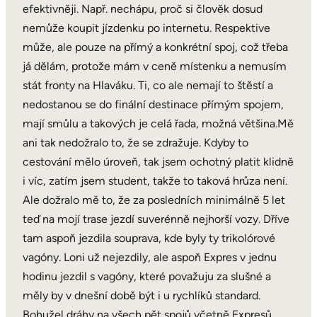
efektivněji. Např. nechápu, proč si člověk dosud
nemůže koupit jízdenku po internetu. Respektive
může, ale pouze na přímý a konkrétní spoj, což třeba
já dělám, protože mám v ceně místenku a nemusím
stát fronty na Hlaváku. Ti, co ale nemají to štěstí a
nedostanou se do finální destinace přímým spojem,
mají smůlu a takových je celá řada, možná většina.Mě
ani tak nedožralo to, že se zdražuje. Kdyby to
cestování mělo úroveň, tak jsem ochotný platit klidně
i víc, zatím jsem student, takže to taková hrůza není.
Ale dožralo mě to, že za posledních minimálně 5 let
teď na mojí trase jezdí suverénně nejhorší vozy. Dříve
tam aspoň jezdila souprava, kde byly ty trikolórové
vagóny. Loni už nejezdily, ale aspoň Expres v jednu
hodinu jezdil s vagóny, které považuju za slušné a
měly by v dnešní době být i u rychlíků standard.
Bohužel dráhy na všech pět spojů včetně Expresů