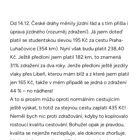
Od 14.12. České dráhy měnily jízdní řád a s tím přišla i
úprava jízdného (rozuměj zdražení). Já jsem doteď
platil se studentskou slevou 195 Kč za cestu Praha-
Luhačovice (354 km). Nyní však budu platit 238,40
Kč. Ještě předloni jsem platil 182 km, to znamená
31% zdražení za dva roky. Jenže předloni ještě jezdily
vlaky přes Libeň, kterou mám blíž a z které jsem platil
jen 165 Kč, takže v mém případě se jedná o zdražení
44 % – no nádhera!
A to si prosím můžu oproti normálním cestujícím
ještě výskat, ti totiž za stejnou cestu zaplatí 435 Kč!
Neměl bych nic proti zdražování, kdyby to kopírovalo
rostoucí kvalitu cestování. Bohužel opak je pravdou,
kvalita se nejenže nezlepšuje, ale dokonce zhoršuje.