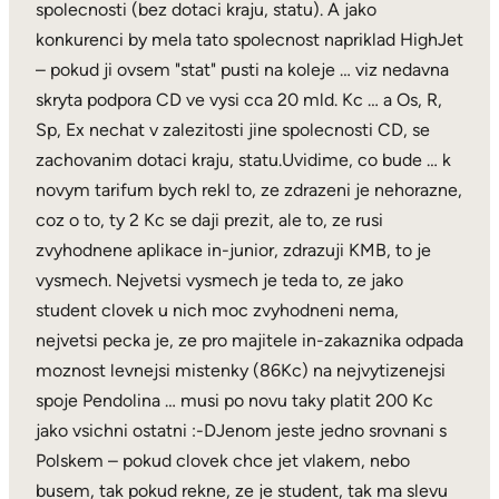
spolecnosti (bez dotaci kraju, statu). A jako
konkurenci by mela tato spolecnost napriklad HighJet
– pokud ji ovsem "stat" pusti na koleje … viz nedavna
skryta podpora CD ve vysi cca 20 mld. Kc … a Os, R,
Sp, Ex nechat v zalezitosti jine spolecnosti CD, se
zachovanim dotaci kraju, statu.Uvidime, co bude … k
novym tarifum bych rekl to, ze zdrazeni je nehorazne,
coz o to, ty 2 Kc se daji prezit, ale to, ze rusi
zvyhodnene aplikace in-junior, zdrazuji KMB, to je
vysmech. Nejvetsi vysmech je teda to, ze jako
student clovek u nich moc zvyhodneni nema,
nejvetsi pecka je, ze pro majitele in-zakaznika odpada
moznost levnejsi mistenky (86Kc) na nejvytizenejsi
spoje Pendolina … musi po novu taky platit 200 Kc
jako vsichni ostatni :-DJenom jeste jedno srovnani s
Polskem – pokud clovek chce jet vlakem, nebo
busem, tak pokud rekne, ze je student, tak ma slevu