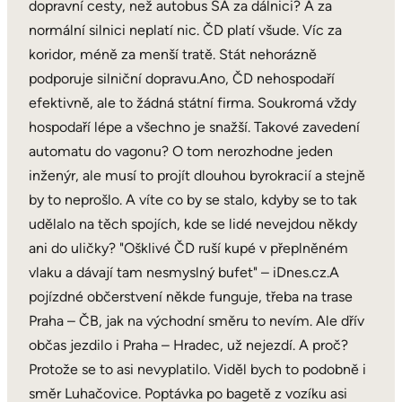
dopravní cesty, než autobus SA za dálnici? A za
normální silnici neplatí nic. ČD platí všude. Víc za
koridor, méně za menší tratě. Stát nehorázně
podporuje silniční dopravu.Ano, ČD nehospodaří
efektivně, ale to žádná státní firma. Soukromá vždy
hospodaří lépe a všechno je snažší. Takové zavedení
automatu do vagonu? O tom nerozhodne jeden
inženýr, ale musí to projít dlouhou byrokracií a stejně
by to neprošlo. A víte co by se stalo, kdyby se to tak
udělalo na těch spojích, kde se lidé nevejdou někdy
ani do uličky? "Ošklivé ČD ruší kupé v přeplněném
vlaku a dávají tam nesmyslný bufet" – iDnes.cz.A
pojízdné občerstvení někde funguje, třeba na trase
Praha – ČB, jak na východní směru to nevím. Ale dřív
občas jezdilo i Praha – Hradec, už nejezdí. A proč?
Protože se to asi nevyplatilo. Viděl bych to podobně i
směr Luhačovice. Poptávka po bagetě z vozíku asi