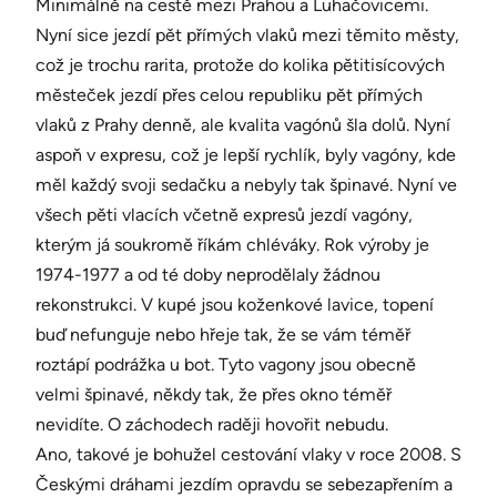
Minimálně na cestě mezi Prahou a Luhačovicemi.
Nyní sice jezdí pět přímých vlaků mezi těmito městy,
což je trochu rarita, protože do kolika pětitisícových
městeček jezdí přes celou republiku pět přímých
vlaků z Prahy denně, ale kvalita vagónů šla dolů. Nyní
aspoň v expresu, což je lepší rychlík, byly vagóny, kde
měl každý svoji sedačku a nebyly tak špinavé. Nyní ve
všech pěti vlacích včetně expresů jezdí vagóny,
kterým já soukromě říkám chléváky. Rok výroby je
1974-1977 a od té doby neprodělaly žádnou
rekonstrukci. V kupé jsou koženkové lavice, topení
buď nefunguje nebo hřeje tak, že se vám téměř
roztápí podrážka u bot. Tyto vagony jsou obecně
velmi špinavé, někdy tak, že přes okno téměř
nevidíte. O záchodech raději hovořit nebudu.
Ano, takové je bohužel cestování vlaky v roce 2008. S
Českými dráhami jezdím opravdu se sebezapřením a