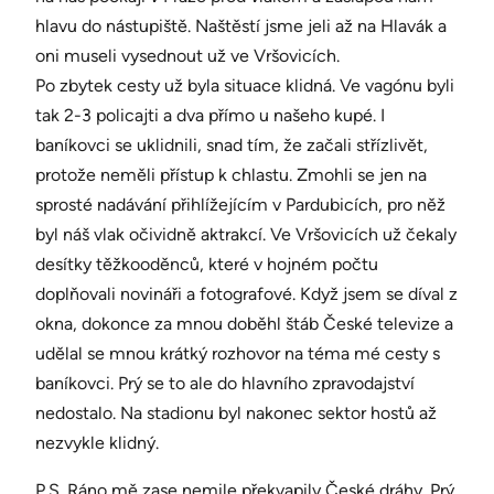
hlavu do nástupiště. Naštěstí jsme jeli až na Hlavák a
oni museli vysednout už ve Vršovicích.
Po zbytek cesty už byla situace klidná. Ve vagónu byli
tak 2-3 policajti a dva přímo u našeho kupé. I
baníkovci se uklidnili, snad tím, že začali střízlivět,
protože neměli přístup k chlastu. Zmohli se jen na
sprosté nadávání přihlížejícím v Pardubicích, pro něž
byl náš vlak očividně aktrakcí. Ve Vršovicích už čekaly
desítky těžkooděnců, které v hojném počtu
doplňovali novináři a fotografové. Když jsem se díval z
okna, dokonce za mnou doběhl štáb České televize a
udělal se mnou krátký rozhovor na téma mé cesty s
baníkovci. Prý se to ale do hlavního zpravodajství
nedostalo. Na stadionu byl nakonec sektor hostů až
nezvykle klidný.
P.S. Ráno mě zase nemile překvapily České dráhy. Prý