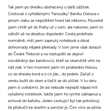
Tak jsem po dnešku obohacený o další zážitek.
Cestovat s vyhlášenými "fanoušky" Baníku Ostrava v
jenom vlaku se nepoštěstí hned tak někomu. Původně
jsem chtěl jet do Prahy už v osm, ale nakonec jsem to
odložil až na desátou dopolední. Cesta probíhala
normálně, měl jsem zapnutý notebook a dával
dohromady nějaké překlady. V tom jsme však dorazili
do České Třebové a na nástupišti se objevil
rozvášněný dav baníkovců, kteří se okamžitě vrhli na
náš vlak. V ten moment jsem mi problesklo hlavou,
co se dneska koná a o co jde… do prdele. Začali z
venku bušit do oken a tlačit se do uliček. V tu ránu
jsem si uvědomil, že asi nebude nejlepší nápad mít
vytažený notebook, takže jsem ho rychle zaklapnul a
schoval do baťohu. Jeden cestující byl tak pohotový,
že přiskočil ke dveřím a zamčel je. Čím více se plnila