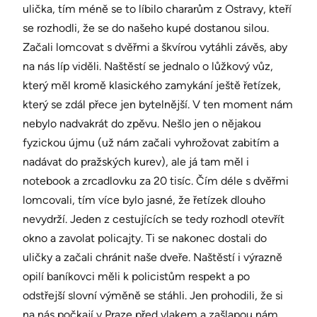
ulička, tím méně se to líbilo chararům z Ostravy, kteří
se rozhodli, že se do našeho kupé dostanou silou.
Začali lomcovat s dvěřmi a škvírou vytáhli závěs, aby
na nás líp viděli. Naštěstí se jednalo o lůžkový vůz,
který měl kromě klasického zamykání ještě řetízek,
který se zdál přece jen bytelnější. V ten moment nám
nebylo nadvakrát do zpěvu. Nešlo jen o nějakou
fyzickou újmu (už nám začali vyhrožovat zabitím a
nadávat do pražských kurev), ale já tam měl i
notebook a zrcadlovku za 20 tisíc. Čím déle s dvěřmi
lomcovali, tím více bylo jasné, že řetízek dlouho
nevydrží. Jeden z cestujících se tedy rozhodl otevřít
okno a zavolat policajty. Ti se nakonec dostali do
uličky a začali chránit naše dveře. Naštěstí i výrazně
opilí baníkovci měli k policistům respekt a po
odstřejší slovní výměně se stáhli. Jen prohodili, že si
na nás počkají v Praze před vlakem a zašlapou nám