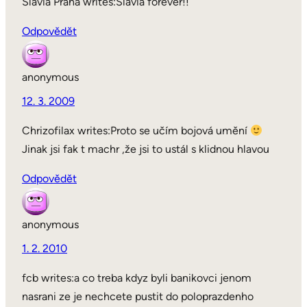
Slavia Praha writes:Slavia forever!!
Odpovědět
anonymous
12. 3. 2009
Chrizofilax writes:Proto se učím bojová umění
Jinak jsi fak t machr ,že jsi to ustál s klidnou hlavou
Odpovědět
anonymous
1. 2. 2010
fcb writes:a co treba kdyz byli banikovci jenom
nasrani ze je nechcete pustit do poloprazdenho