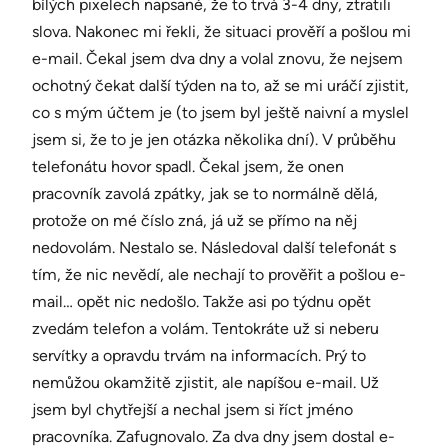
bílých pixelech napsané, že to trvá 3-4 dny, ztratili
slova. Nakonec mi řekli, že situaci prověří a pošlou mi
e-mail. Čekal jsem dva dny a volal znovu, že nejsem
ochotný čekat další týden na to, až se mi uráčí zjistit,
co s mým účtem je (to jsem byl ještě naivní a myslel
jsem si, že to je jen otázka několika dní). V průběhu
telefonátu hovor spadl. Čekal jsem, že onen
pracovník zavolá zpátky, jak se to normálně dělá,
protože on mé číslo zná, já už se přímo na něj
nedovolám. Nestalo se. Následoval další telefonát s
tím, že nic nevědí, ale nechají to prověřit a pošlou e-
mail… opět nic nedošlo. Takže asi po týdnu opět
zvedám telefon a volám. Tentokráte už si neberu
servítky a opravdu trvám na informacích. Prý to
nemůžou okamžitě zjistit, ale napíšou e-mail. Už
jsem byl chytřejší a nechal jsem si říct jméno
pracovníka. Zafugnovalo. Za dva dny jsem dostal e-