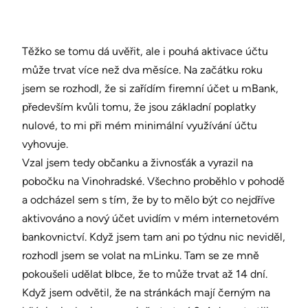
Těžko se tomu dá uvěřit, ale i pouhá aktivace účtu
může trvat více než dva měsíce. Na začátku roku
jsem se rozhodl, že si zařídím firemní účet u mBank,
především kvůli tomu, že jsou základní poplatky
nulové, to mi při mém minimální využívání účtu
vyhovuje.
Vzal jsem tedy občanku a živnosťák a vyrazil na
pobočku na Vinohradské. Všechno proběhlo v pohodě
a odcházel sem s tím, že by to mělo být co nejdříve
aktivováno a nový účet uvidím v mém internetovém
bankovnictví. Když jsem tam ani po týdnu nic neviděl,
rozhodl jsem se volat na mLinku. Tam se ze mně
pokoušeli udělat blbce, že to může trvat až 14 dní.
Když jsem odvětil, že na stránkách mají černým na