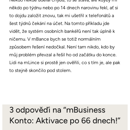
někdo po týdnu nebo po 14 dnech narovinu řekl, ať si
to dojdu založit znovu, tak mi ušetřil x telefonátů a
šest týdnů čekání na účet. Na tomto příkladu jde
vidět, že systém osobních bankéřů není tak úplně k
ničemu. V mBance bych se totiž normálním
způsobem řešení nedočkal. Není tam nikdo, kdo by
můj problém převzal a řešil ho od začátku do konce.
Lidi na mLince si prostě jen ověřili, co s tím je, ale pak
to stejně skončilo pod stolem.
3 odpověďi na “mBusiness
Konto: Aktivace po 66 dnech!”