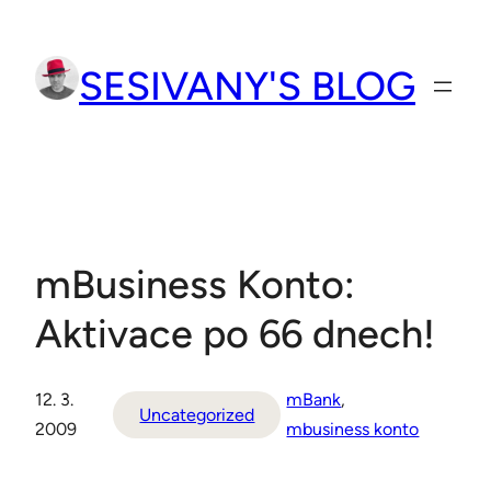
Přeskočit
na
SESIVANY'S BLOG
obsah
mBusiness Konto:
Aktivace po 66 dnech!
12. 3.
mBank
, 
Uncategorized
2009
mbusiness konto