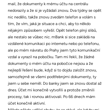
mail, že dokumenty k mému účtu na centrálu
nedorazily a že si je vyžádali znovu. Dva týdny se opět
nic nedělo, takže znovu zvedám telefon a volám s
tím, že vím, jaká je situace a chci, aby to někdo
nějakým způsobem vyřešil. Opět telefon plný slibů,
ale nestalo se vůbec nic. mBank si sice zakládá na
vzdálené komunikaci po internetu nebo po telefonu,
ale po mém návratu do Prahy jsem tyto komunikační
vzdal a vyrazil na pobočku. Tam mi řekli, že žádné
dokumenty o mém účtu na pobočce nejsou a že
nejlepší řešení bude, když si to dojdu založit znovu,
samozřejmě se všemi podtřebnými dokumenty, ty
jsem u sebe neměl. Do banky jsem se znovu dostal až
dnes. Účet mi konečně vytvořili a protože změnili
procesy, tak i rovnou aktivovali. Po 66 dnech mám
účet konečně aktivní.
Někdo někde udělal chybu, to se stává, ale kdyby mi