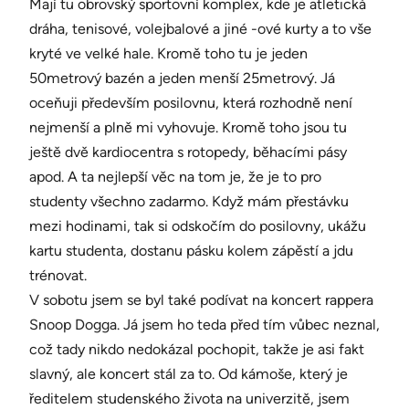
Mají tu obrovský sportovní komplex, kde je atletická
dráha, tenisové, volejbalové a jiné -ové kurty a to vše
kryté ve velké hale. Kromě toho tu je jeden
50metrový bazén a jeden menší 25metrový. Já
oceňuji především posilovnu, která rozhodně není
nejmenší a plně mi vyhovuje. Kromě toho jsou tu
ještě dvě kardiocentra s rotopedy, běhacími pásy
apod. A ta nejlepší věc na tom je, že je to pro
studenty všechno zadarmo. Když mám přestávku
mezi hodinami, tak si odskočím do posilovny, ukážu
kartu studenta, dostanu pásku kolem zápěstí a jdu
trénovat.
V sobotu jsem se byl také podívat na koncert rappera
Snoop Dogga. Já jsem ho teda před tím vůbec neznal,
což tady nikdo nedokázal pochopit, takže je asi fakt
slavný, ale koncert stál za to. Od kámoše, který je
ředitelem studenského života na univerzitě, jsem