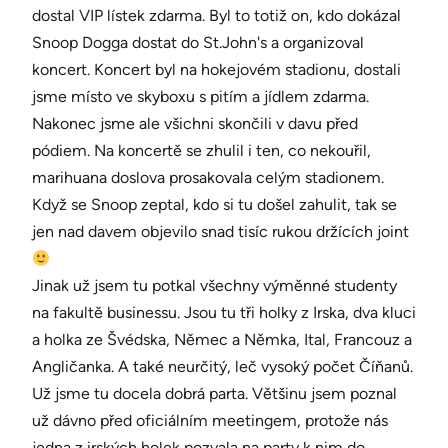
dostal VIP lístek zdarma. Byl to totiž on, kdo dokázal
Snoop Dogga dostat do St.John's a organizoval
koncert. Koncert byl na hokejovém stadionu, dostali
jsme místo ve skyboxu s pitím a jídlem zdarma.
Nakonec jsme ale všichni skončili v davu před
pódiem. Na koncertě se zhulil i ten, co nekouřil,
marihuana doslova prosakovala celým stadionem.
Když se Snoop zeptal, kdo si tu došel zahulit, tak se
jen nad davem objevilo snad tisíc rukou držících joint
Jinak už jsem tu potkal všechny výměnné studenty
na fakultě businessu. Jsou tu tři holky z Irska, dva kluci
a holka ze Švédska, Němec a Němka, Ital, Francouz a
Angličanka. A také neurčitý, leč vysoký počet Číňanů.
Už jsme tu docela dobrá parta. Většinu jsem poznal
už dávno před oficiálním meetingem, protože nás
jedna z irských holek pozvala na party k nim do