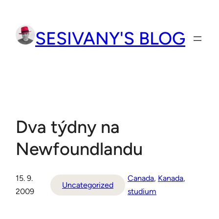
Přeskočit
na
SESIVANY'S BLOG
obsah
Dva týdny na
Newfoundlandu
15. 9.
Canada
, 
Kanada
, 
Uncategorized
2009
studium