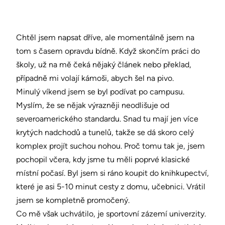
Chtěl jsem napsat dříve, ale momentálně jsem na
tom s časem opravdu bídně. Když skončím práci do
školy, už na mě čeká nějaký článek nebo překlad,
případně mi volají kámoši, abych šel na pivo.
Minulý víkend jsem se byl podívat po campusu.
Myslím, že se nějak výrazněji neodlišuje od
severoamerického standardu. Snad tu mají jen více
krytých nadchodů a tunelů, takže se dá skoro celý
komplex projít suchou nohou. Proč tomu tak je, jsem
pochopil včera, kdy jsme tu měli poprvé klasické
místní počasí. Byl jsem si ráno koupit do knihkupectví,
které je asi 5-10 minut cesty z domu, učebnici. Vrátil
jsem se kompletně promočený.
Co mě však uchvátilo, je sportovní zázemí univerzity.