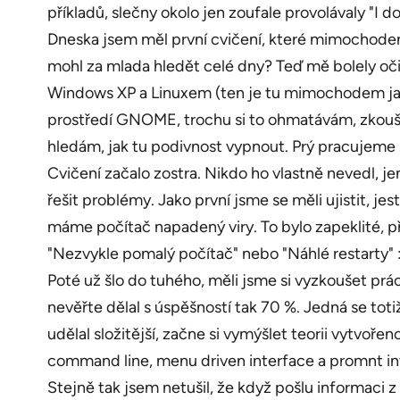
příkladů, slečny okolo jen zoufale provolávaly "I don'
Dneska jsem měl první cvičení, které mimochodem
mohl za mlada hledět celé dny? Teď mě bolely oč
Windows XP a Linuxem (ten je tu mimochodem jako 
prostředí GNOME, trochu si to ohmatávám, zkouším 
hledám, jak tu podivnost vypnout. Prý pracujeme
Cvičení začalo zostra. Nikdo ho vlastně nevedl, je
řešit problémy. Jako první jsme se měli ujistit, je
máme počítač napadený viry. To bylo zapeklité, př
"Nezvykle pomalý počítač" nebo "Náhlé restarty"
Poté už šlo do tuhého, měli jsme si vyzkoušet práci
nevěřte dělal s úspěšností tak 70 %. Jedná se totiž
udělal složitější, začne si vymýšlet teorii vytvoř
command line, menu driven interface a promnt int
Stejně tak jsem netušil, že když pošlu informaci z