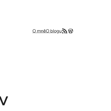
RSS zdroj
Můj blog v angličtině
O mně
O blogu
v