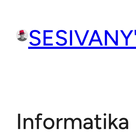
Přeskočit
na
obsah
SESIVANY
Informatika