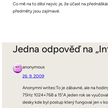
Co mě na to děsí nejvíc je, že účast na přednáškác
předměty jsou zajímavé.
Jedna odpověď na „In
anonymous
26. 9. 2009
Anonymní writes:To je zábavné, ale na hodiny
75Hz 1024×768 a 15"A jeden rok se vyučoval 
desky kde byl postup který fungoval jen v konk