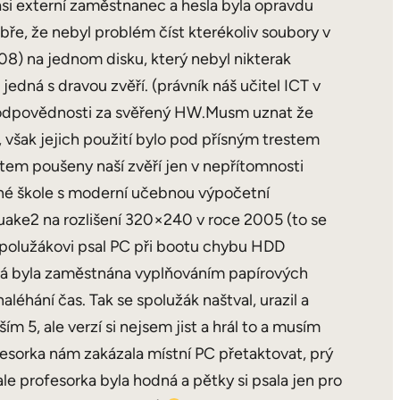
 asi externí zaměstnanec a hesla byla opravdu
e, že nebyl problém číst kterékoliv soubory v
08) na jednom disku, který nebyl nikterak
jedná s dravou zvěří. (právník náš učitel ICT v
rů o odpovědnosti za svěřený HW.Musm uznat že
, však jejich použití bylo pod přísným trestem
stem poušeny naší zvěří jen v nepřítomnosti
jiné škole s moderní učebnou výpočetní
Quake2 na rozlišení 320×240 v roce 2005 (to se
 spolužákovi psal PC při bootu chybu HDD
která byla zaměstnána vyplňováním papírových
éhání čas. Tak se spolužák naštval, urazil a
ím 5, ale verzí si nejsem jist a hrál to a musím
ofesorka nám zakázala místní PC přetaktovat, prý
ale profesorka byla hodná a pětky si psala jen pro