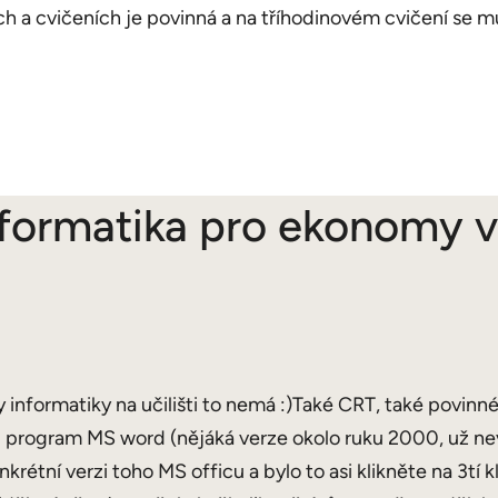
h a cvičeních je povinná a na tříhodinovém cvičení se mu
formatika pro ekonomy 
 informatiky na učilišti to nemá :)Také CRT, také povin
program MS word (nějáká verze okolo ruku 2000, už nevím
rétní verzi toho MS officu a bylo to asi klikněte na 3tí k