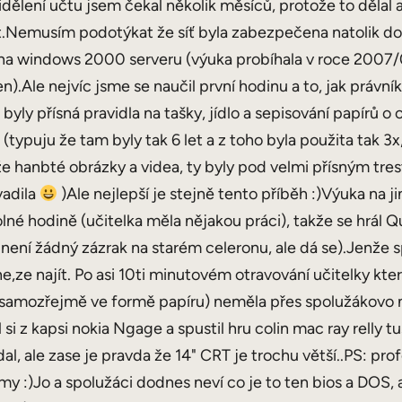
idělení učtu jsem čekal několik měsíců, protože to dělal
Nemusím podotýkat že síť byla zabezpečena natolik dobř
A na windows 2000 serveru (výuka probíhala v roce 2007/
.Ale nejvíc jsme se naučil první hodinu a to, jak právník 
o, byly přísná pravidla na tašky, jídlo a sepisování papí
typuju že tam byly tak 6 let a z toho byla použita tak 3x
že hanbté obrázky a videa, ty byly pod velmi přísným tre
vadila
)Ale nejlepší je stejně tento příběh :)Výuka na 
né hodině (učitelka měla nějakou práci), takže se hrál 
 není žádný zázrak na starém celeronu, ale dá se).Jenže
e ne,ze najít. Po asi 10ti minutovém otravování učitelky 
a samozřejmě ve formě papíru) neměla přes spolužákovo nal
si z kapsi nokia Ngage a spustil hru colin mac ray relly tuš
al, ale zase je pravda že 14" CRT je trochu větší..PS: pr
my :)Jo a spolužáci dodnes neví co je to ten bios a DOS, 