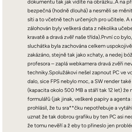
dokumentu tak jak vidíte na obrázku..A na př
bezpečná (hodně dlouhá) a nesměli se měnit.
síti a to včetně tech určených pro učitele. 
zálohován byly veškerá data z několika učeben)
kravatě a dravá zvěř naše třída).První co byl
sluchátka byla zachována celkem uspokojivě (
zakázáno, stejně tak jako xchaty, a nedej bó
profesora – zaplá webkamera dravá zvěři ne
techniky.Spolužákovi nešel zapnout PC ve vol
dalo, sice FPS nebylo moc, a SW render také
(kapacita okolo 500 MB a stáří tak 12 let) ž
formulářů (jak jinak, veškeré papíry a agent
prohlásil, že tu sra**čku nepotřebuje a vytáhl 
uznat že tak dobrou grafiku by ten PC asi ned
že tomu nevěří a ž eby to přineslo jen problé