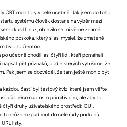
ly CRT monitory v celé učebně. Jak jsem do toho
 startu systému člověk dostane na výběr mezi
sem zkusil Linux, objevilo se mi věrně známé
lského poskoka, který si asi myslel, že zmateně
em bylo to Gentoo.
o učebně chodili asi čtyři lidi, kteří pomáhali
ěli napsat pět příznaků, podle kterých vytušíme, že
ším. Pak jsem se dozvěděl, že tam ještě mohlo být
a každou částí byl testový kvíz, které jsem věřte
usí učit něco naprosto primitivního, ale aby to
ě čtyři druhy uživatelského prostředí: GUI,
 se to může rozpadnout do celé řady podruhů.
URL listy.