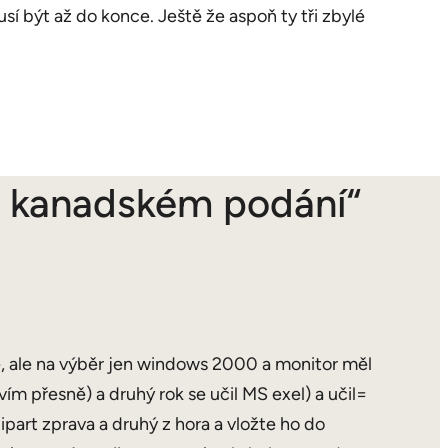
sí být až do konce. Ještě že aspoň ty tři zbylé
v kanadském podání“
né, ale na výběr jen windows 2000 a monitor měl
 přesně) a druhý rok se učil MS exel) a učil=
lipart zprava a druhý z hora a vložte ho do