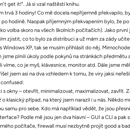
t get it!". Já si vzal naštěstí knihu.
 trvá 3 hodiny! Co mě docela nepříjemně překvapilo, by
i po hodině. Naopak příjemným překvapením bylo, že po
volba skoro na všech školních počítačích). Jako první j
zjistit, co to bylo za distribuci a už mám za zády učite
 s Windows XP, tak se musím přihlásit do něj. Mimochod
n jsme plnili úkoly podle pokynů na stránkách předmětu a p
stli víme, co je myš, klávesnice, monitor atd. Dále jsme m
išel jsem asi na dva vzhledem k tomu, že viry jaksi neře
 :confused:
 s okny – otevřít, minimalizovat, maximalizovat, zavřít. Z
 o klasický případ, na který jsem narazil i u nás. Někdo m
enou samu pro sebe. Kdo má například vědět, že jsou přesn
erface? Podle mě jsou jen dva hlavní – GUI a CLI a pak
 mého počítače, firewall musí nezbytně projít good a bad 