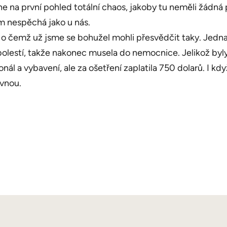
ne na první pohled totální chaos, jakoby tu neměli žádná p
am nespěchá jako u nás.
i, o čemž už jsme se bohužel mohli přesvědčit taky. Jedna
 bolestí, takže nakonec musela do nemocnice. Jelikož by
l a vybavení, ale za ošetření zaplatila 750 dolarů. I kdy
vnou.