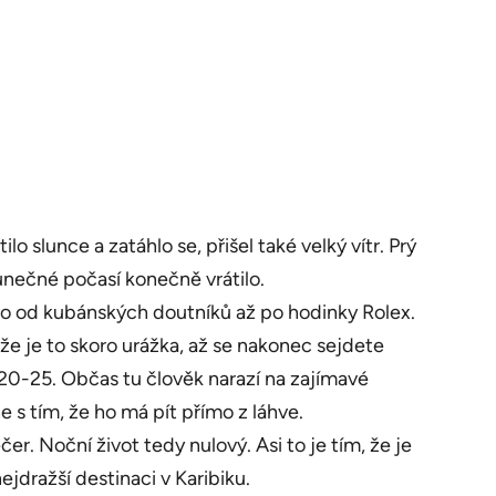
slunce a zatáhlo se, přišel také velký vítr. Prý
lunečné počasí konečně vrátilo.
hno od kubánských doutníků až po hodinky Rolex.
 že je to skoro urážka, až se nakonec sejdete
 20-25. Občas tu člověk narazí na zajímavé
 s tím, že ho má pít přímo z láhve.
er. Noční život tedy nulový. Asi to je tím, že je
jdražší destinaci v Karibiku.