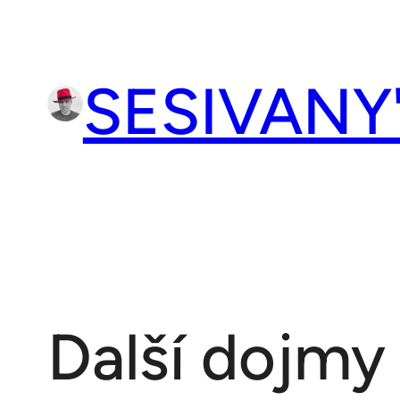
Přeskočit
na
obsah
SESIVANY
Další dojmy