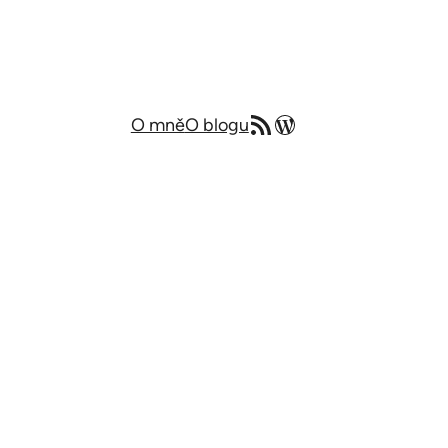
RSS zdroj
Můj blog v angličtině
O mně
O blogu