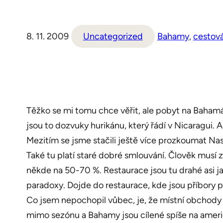
8. 11. 2009
Uncategorized
Bahamy
, 
cestová
Těžko se mi tomu chce věřit, ale pobyt na Bahamách
jsou to dozvuky hurikánu, který řádí v Nicaragui. 
Mezitím se jsme stačili ještě více prozkoumat Nas
Také tu platí staré dobré smlouvání. Člověk musí za
někde na 50-70 %. Restaurace jsou tu drahé asi ja
paradoxy. Dojde do restaurace, kde jsou příbory p
Co jsem nepochopil vůbec, je, že místní obchody (a 
mimo sezónu a Bahamy jsou cílené spíše na americk