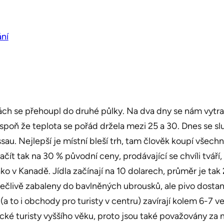
ní
 se přehoupl do druhé půlky. Na dva dny se nám vytratilo 
Aspoň že teplota se pořád držela mezi 25 a 30. Dnes se s
sau. Nejlepší je místní bleší trh, tam člověk koupí všec
čít tak na 30 % původní ceny, prodávající se chvíli tváří,
ko v Kanadě. Jídla začínají na 10 dolarech, průměr je tak
ečlivě zabaleny do bavlněných ubrousků, ale pivo dostane
to i obchody pro turisty v centru) zavírají kolem 6-7 več
é turisty vyššího věku, proto jsou také považovány za ne