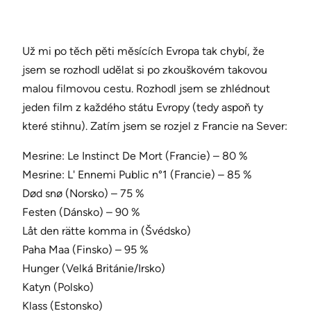
Už mi po těch pěti měsících Evropa tak chybí, že
jsem se rozhodl udělat si po zkouškovém takovou
malou filmovou cestu. Rozhodl jsem se zhlédnout
jeden film z každého státu Evropy (tedy aspoň ty
které stihnu). Zatím jsem se rozjel z Francie na Sever:
Mesrine: Le Instinct De Mort (Francie) – 80 %
Mesrine: L' Ennemi Public n°1 (Francie) – 85 %
Død snø (Norsko) – 75 %
Festen (Dánsko) – 90 %
Låt den rätte komma in (Švédsko)
Paha Maa (Finsko) – 95 %
Hunger (Velká Británie/Irsko)
Katyn (Polsko)
Klass (Estonsko)