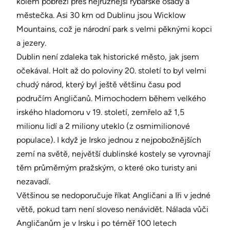
kolem pobřeží přes nejrůznější rybářské osady a
městečka. Asi 30 km od Dublinu jsou Wicklow
Mountains, což je národní park s velmi pěknými kopci
a jezery.
Dublin není zdaleka tak historické město, jak jsem
očekával. Holt až do poloviny 20. století to byl velmi
chudý národ, který byl ještě většinu času pod
područím Angličanů. Mimochodem během velkého
irského hladomoru v 19. století, zemřelo až 1,5
milionu lidí a 2 miliony uteklo (z osmimilionové
populace). I když je Irsko jednou z nejpobožnějších
zemí na světě, největší dublinské kostely se vyrovnají
těm průměrným pražským, o které oko turisty ani
nezavadí.
Většinou se nedoporučuje říkat Angličani a Iři v jedné
větě, pokud tam není sloveso nenávidět. Nálada vůči
Angličanům je v Irsku i po téměř 100 letech