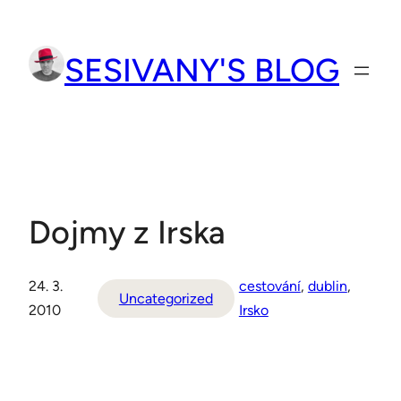
Přeskočit
na
SESIVANY'S BLOG
obsah
Dojmy z Irska
24. 3.
cestování
, 
dublin
, 
Uncategorized
2010
Irsko