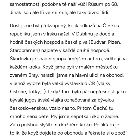
samostatnosti podobná té naší vůči Růsum po 68.
Jinak jsou ale Iři velmi milí, ale taky divocí lidi.
Dost jsme byl překvapený, kolik odkazů na Českou
republiku jsem v Irsku našel. V Dublinu je docela
hodně českých hospod a česká piva (Budvar, Plzeň,
Staropramen) najdete v každé druhé hospodě.
Škodovka je snad nejpopulárnějším autem, vidíte ji na
každém kroku. Když jsme byli v malém městečku
zvaném Bray, narazili jsme na hlavní ulici na obchod,
v jehož výloze byla velká výstavka o ČR (vlajky,
historie, fotky,…). I když tam bylo pár nepřesností jako
bývalá jugoslávská vlajka označovaná za bývalou
československou, vzalo nás to. Přitom Čechů tu
mnoho nenajdete. My jsme nepotkali skoro žádné.
Zato polštinu slyšíte na každém kroku. Poláků tu je
tolik, že když dojdete do obchodu a řeknete si o zboží