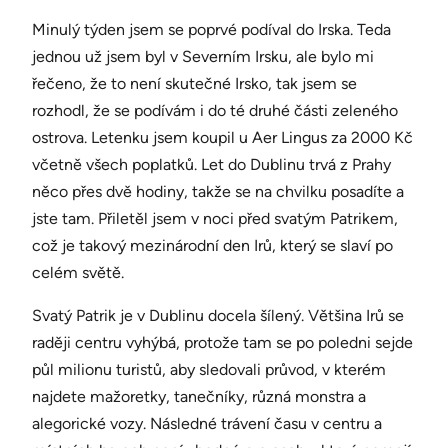
Minulý týden jsem se poprvé podíval do Irska. Teda
jednou už jsem byl v Severním Irsku, ale bylo mi
řečeno, že to není skutečné Irsko, tak jsem se
rozhodl, že se podívám i do té druhé části zeleného
ostrova. Letenku jsem koupil u Aer Lingus za 2000 Kč
včetně všech poplatků. Let do Dublinu trvá z Prahy
něco přes dvě hodiny, takže se na chvilku posadíte a
jste tam. Přiletěl jsem v noci před svatým Patrikem,
což je takový mezinárodní den Irů, který se slaví po
celém světě.
Svatý Patrik je v Dublinu docela šílený. Většina Irů se
raději centru vyhýbá, protože tam se po poledni sejde
půl milionu turistů, aby sledovali průvod, v kterém
najdete mažoretky, tanečníky, různá monstra a
alegorické vozy. Následné trávení času v centru a