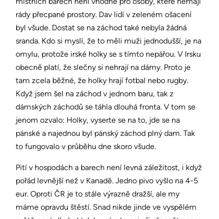
místních barech není vhodné pro osoby, které nemají
rády přecpané prostory. Dav lidí v zeleném ošacení
byl všude. Dostat se na záchod také nebyla žádná
sranda. Kdo si myslí, že to měli muži jednodušší, je na
omylu, protože irské holky se s tímto nepářou. V Irsku
obecně platí, že slečny si nehrají na dámy. Proto je
tam zcela běžné, že holky hrají fotbal nebo rugby.
Když jsem šel na záchod v jednom baru, tak z
dámských záchodů se táhla dlouhá fronta. V tom se
jenom ozvalo: Holky, vyserte se na to, jde se na
pánské a najednou byl pánský záchod plný dam. Tak
to fungovalo v průběhu dne skoro všude.
Pití v hospodách a barech není levná záležitost, i když
pořád levnější než v Kanadě. Jedno pivo vyšlo na 4-5
eur. Oproti ČR je to stále výrazně dražší, ale my
máme opravdu štěstí. Snad nikde jinde ve vyspělém