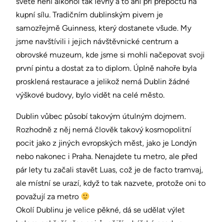
světě není alkohol tak levný a to ani při přepočtu na
kupní sílu. Tradičním dublinským pivem je
samozřejmě Guinness, který dostanete všude. My
jsme navštívili i jejich návštěvnické centrum a
obrovské muzeum, kde jsme si mohli načepovat svoji
první pintu a dostat za to diplom. Úplně nahoře byla
prosklená restaurace a jelikož nemá Dublin žádné
výškové budovy, bylo vidět na celé město.
Dublin vůbec působí takovým útulným dojmem.
Rozhodně z něj nemá člověk takový kosmopolitní
pocit jako z jiných evropských měst, jako je Londýn
nebo nakonec i Praha. Nenajdete tu metro, ale před
pár lety tu začali stavět Luas, což je de facto tramvaj,
ale místní se urazí, když to tak nazvete, protože oni to
považují za metro
Okolí Dublinu je velice pěkné, dá se udělat výlet