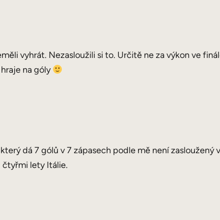
i vyhrát. Nezasloužili si to. Určitě ne za výkon ve finá
 hraje na góly
 který dá 7 gólů v 7 zápasech podle mě není zasloužený ví
tyřmi lety Itálie.