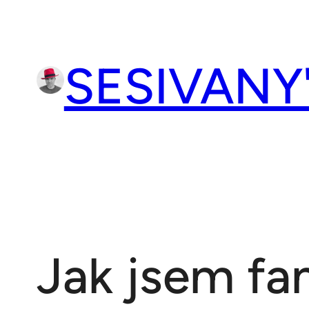
Přeskočit
na
obsah
SESIVANY
Jak jsem fa