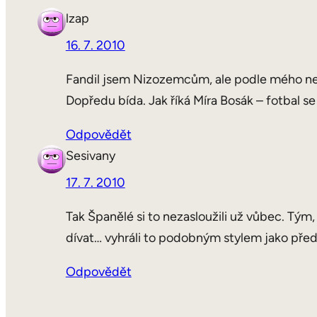
lzap
16. 7. 2010
Fandil jsem Nizozemcům, ale podle mého neměl
Dopředu bída. Jak říká Míra Bosák – fotbal se
Odpovědět
Sesivany
17. 7. 2010
Tak Španělé si to nezasloužili už vůbec. Tým,
dívat… vyhráli to podobným stylem jako před č
Odpovědět