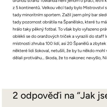
druhou stranu Towanda není jenom o práci, letní k
z 5 kontinentů. Velkou věcí tady bylo Mistrovství
tady minoritním sportem. Zažil jsem plný bar sled
tady pozornost obrátila na Španělsko, které tu m
hrálo taky pěkný fotbal. To však bylo vyřazeno pr
oblékli se do oranžových triček a vyrazili do sta
místnosti zhruba 100 lidí, asi 20 Španělů a zbyt
některé lidi šokoval, netušili, že by tu někdo moh
dělali protiváhu… škoda, že to nakonec nevyšlo, 
2 odpověďi na “Jak j