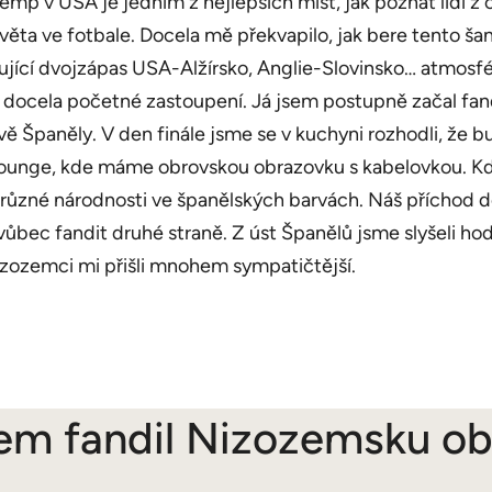
emp v USA je jedním z nejlepších míst, jak poznat lidi z 
 světa ve fotbale. Docela mě překvapilo, jak bere tento š
ující dvojzápas USA-Alžírsko, Anglie-Slovinsko… atmosfé
á docela početné zastoupení. Já jsem postupně začal fan
ávě Španěly. V den finále jsme se v kuchyni rozhodli, že
ff lounge, kde máme obrovskou obrazovku s kabelovkou. Kdy
ek různé národnosti ve španělských barvách. Náš přícho
l vůbec fandit druhé straně. Z úst Španělů jsme slyšeli h
Nizozemci mi přišli mnohem sympatičtější.
sem fandil Nizozemsku o