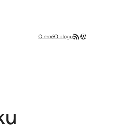
RSS zdroj
Můj blog v angličtině
O mně
O blogu
ku