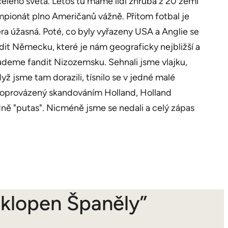
celého světa. Letos tu máme lidi zhruba z 20 zemí
ampionát plno Američanů vážně. Přitom fotbal je
ra úžasná. Poté, co byly vyřazeny USA a Anglie se
dit Německu, které je nám geograficky nejbližší a
 budeme fandit Nizozemsku. Sehnali jsme vlajku,
ž jsme tam dorazili, tísnilo se v jedné malé
d doprovázený skandováním Holland, Holland
odně "putas". Nicméně jsme se nedali a celý zápas
bklopen Španěly”