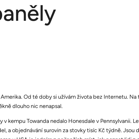
paněly
r Amerika. Od té doby si užívám života bez Internetu. Na
pěkně dlouho nic nenapsal.
ny v kempu Towanda nedalo Honesdale v Pennsylvanii. Let
ídel, a objednávání surovin za stovky tisíc Kč týdně. Jso