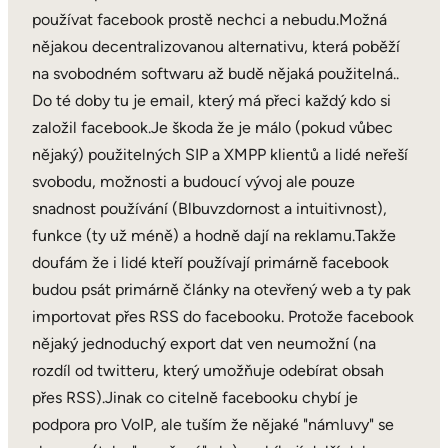
používat facebook prostě nechci a nebudu.Možná
nějakou decentralizovanou alternativu, která poběží
na svobodném softwaru až budě nějaká použitelná..
Do té doby tu je email, který má přeci každý kdo si
založil facebook.Je škoda že je málo (pokud vůbec
nějaký) použitelných SIP a XMPP klientů a lidé neřeší
svobodu, možnosti a budoucí vývoj ale pouze
snadnost používání (Blbuvzdornost a intuitivnost),
funkce (ty už méně) a hodně dají na reklamu.Takže
doufám že i lidé kteří používají primárně facebook
budou psát primárně články na otevřený web a ty pak
importovat přes RSS do facebooku. Protože facebook
nějaký jednoduchý export dat ven neumožní (na
rozdíl od twitteru, který umožňuje odebírat obsah
přes RSS).Jinak co citelně facebooku chybí je
podpora pro VoIP, ale tuším že nějaké "námluvy" se