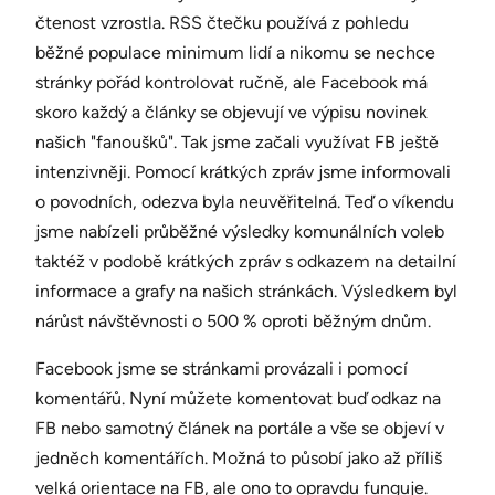
čtenost vzrostla. RSS čtečku používá z pohledu
běžné populace minimum lidí a nikomu se nechce
stránky pořád kontrolovat ručně, ale Facebook má
skoro každý a články se objevují ve výpisu novinek
našich "fanoušků". Tak jsme začali využívat FB ještě
intenzivněji. Pomocí krátkých zpráv jsme informovali
o povodních, odezva byla neuvěřitelná. Teď o víkendu
jsme nabízeli průběžné výsledky komunálních voleb
taktéž v podobě krátkých zpráv s odkazem na detailní
informace a grafy na našich stránkách. Výsledkem byl
nárůst návštěvnosti o 500 % oproti běžným dnům.
Facebook jsme se stránkami provázali i pomocí
komentářů. Nyní můžete komentovat buď odkaz na
FB nebo samotný článek na portále a vše se objeví v
jedněch komentářích. Možná to působí jako až příliš
velká orientace na FB, ale ono to opravdu funguje.