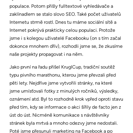
populace. Potom přišly fulltextové vyhledávače a
zaklínadlem se stalo slovo SEO. Také počet uživatelů
Internetu strmě rostl. Dnes tu máme sociální sítě a
Internet pokrývá prakticky celou populaci. Protože
jsme i s kolegou uživatelé Facebooku (on s tím začal
dokonce mnohem dřív), rozhodli jsme se, že zkusíme
naše projekty propagovat i na něm.
Jako první na řadu přišel KruglCup, tradiční soutěž
typu pivního marathonu, kterou jsme převzali před
pěti lety. Nejdříve jsme vytvořili stránky, na které
jsme umísťovali fotky z minulých ročníků, výsledky,
oznámení atd. Byl to rozhodně krok vpřed oproti stavu
před tím, kdy se informace o akci šířily de facto jen z
úst do úst. Nicméně komunikace s návštěvníky
stránek byla mrtvá a mnoho odezvy jsme nedostali.
Poté jsme přesunuli marketing na Facebook a po