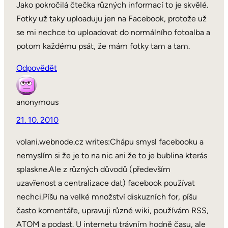
Jako pokročilá čtečka různých informací to je skvělé.
Fotky už taky uploaduju jen na Facebook, protože už
se mi nechce to uploadovat do normálního fotoalba a
potom každému psát, že mám fotky tam a tam.
Odpovědět
anonymous
21. 10. 2010
volani.webnode.cz writes:Chápu smysl facebooku a
nemyslím si že je to na nic ani že to je bublina kterás
splaskne.Ale z různých důvodů (především
uzavřenost a centralizace dat) facebook používat
nechci.Píšu na velké množství diskuzních for, píšu
často komentáře, upravuji různé wiki, používám RSS,
ATOM a podast. U internetu trávním hodně času, ale