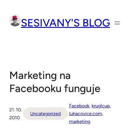
Přeskočit
na
SESIVANY'S BLOG
obsah
Marketing na
Facebooku funguje
Facebook
, 
kruglcup
, 
21. 10.
Uncategorized
luhacovice.com
, 
2010
marketing