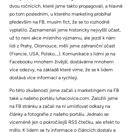
dvou ročnících, které jsme takto propagovali, a hlavně
po tom posledním, u kterého marketing probíhal
především na FB, musím říct, že se to rozhodně
vyplatilo. Zaznamenali jsme historicky nejvyšší účast,
už to není akce místního významu, ale jezdí k nám
lidi z Prahy, Olomouce, měli jsme zahraniční účast
(Francie, USA, Polsko,…). Komunikace s lidmi je na
Facebooku mnohem živější, dostáváme mnohem
více odezvy, na základě které víme, že se k lidem
dostává více informací a rychleji.
Po této zkušenosti jsme začali s marketingem na FB
také u našeho portálu luhacovice.com. Založili jsme
na FB stránku a začali na ní umísťovat odkazy na
články a fotografie z našeho portálu. Jednalo se
víceméně jen o pokročilejší RSS čtečku, ale efekt to
mělo. K lidem se ty informace o článcích dostaly a