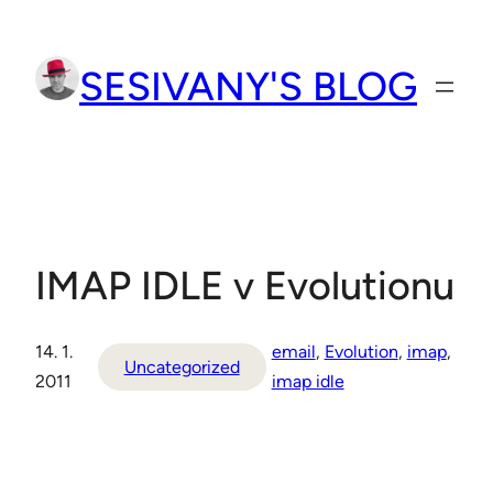
Přeskočit
na
SESIVANY'S BLOG
obsah
IMAP IDLE v Evolutionu
14. 1.
email
, 
Evolution
, 
imap
, 
Uncategorized
2011
imap idle