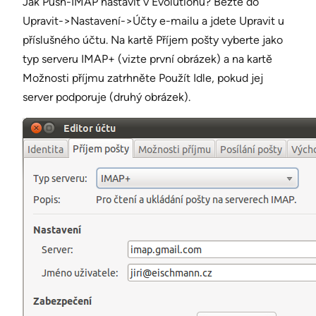
Jak Push-IMAP nastavit v Evolutionu? Běžte do
Upravit->Nastavení->Účty e-mailu a jdete Upravit u
příslušného účtu. Na kartě Příjem pošty vyberte jako
typ serveru IMAP+ (vizte první obrázek) a na kartě
Možnosti příjmu zatrhněte Použít Idle, pokud jej
server podporuje (druhý obrázek).