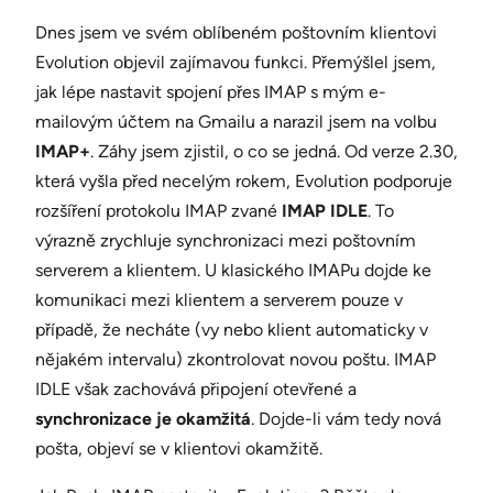
Dnes jsem ve svém oblíbeném poštovním klientovi
Evolution objevil zajímavou funkci. Přemýšlel jsem,
jak lépe nastavit spojení přes IMAP s mým e-
mailovým účtem na Gmailu a narazil jsem na volbu
IMAP+
. Záhy jsem zjistil, o co se jedná. Od verze 2.30,
která vyšla před necelým rokem, Evolution podporuje
rozšíření protokolu IMAP zvané
IMAP IDLE
. To
výrazně zrychluje synchronizaci mezi poštovním
serverem a klientem. U klasického IMAPu dojde ke
komunikaci mezi klientem a serverem pouze v
případě, že necháte (vy nebo klient automaticky v
nějakém intervalu) zkontrolovat novou poštu. IMAP
IDLE však zachovává připojení otevřené a
synchronizace je okamžitá
. Dojde-li vám tedy nová
pošta, objeví se v klientovi okamžitě.