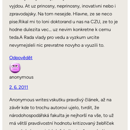
vyjdou. At uz prinosny, neprinosny, inovativni nebo i
zpravodajsky. Na tom nesejde. Hlavne, ze se neco
pise.Rikal mi to loni doktorand u nas na CZU, ze to je
hodne dulezita vec… uz nevim konkretne k cemu
teda.A Rada vlady pro vedu a vyzkum urcite
nevymejsleli nic prevratne novyho a vyuzili to.
Odpovědět
anonymous
2. 6. 2011
Anonymous writes:vskutku pravdivý článek, až na
závěr kde to trochu autorovi ujelo, tvrdit, že
národohospodářská fakulta je nejhorší na vše, to už
má větší pravdivostní hodnotu kritizovaný žebříček