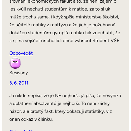
srovnání ekonomických fakult a to, že není zájem o
ies kvůli nechuti studentům k matice, za to si uk
může trochu sama, i když spíše ministerstva školství,
že učitelé matiky z matfyzu a že jich je požehnaně
dokážou studentům gymplů matiku tak znechutit, že
se jí na vejšče mnoho lidí chce vyhnout.Student VŠE
Odpovědět
Sesivany
3. 6. 2011
Já nikde nepíšu, že je NF nejhorší, já píšu, že nevyniká
a uplatnění absolventů je nejhorší. To není žádný
názor, ale prostý fakt, který dokazují statistiky, viz
onen odkaz v článku.