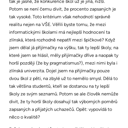
tak je jasné, že konkurence škol už je jiná, nižší.
Potom se není čemu divit, že procento zapsaných je
tak vysoké. Toto kritérium však nehodnotí správně
realitu nejen na VŠE. Věřili byste tomu, že mezi
informatickými školami má nejlepší hodnocení ta
zlínská, která rozhodně nepatří mezi špičkové? Když
jsem dělal já příjímačky na výšku, tak ty lepší školy, na
které jsem se hlásil, měly přijímačky dříve a naopak ty
horší později (že by pragmatismus?), mezi nimi byla i
zlínská univerzita. Dojel jsem na přijímačky pouze
dvou škol z pěti, na zbylé už to nemělo smysl. Dělá to
tak většina studentů, kteří se dostanou na ty lepší
školy ze svým seznamů. Potom se ale člověk nemůže
divit, že ty horší školy dosahují tak výborných poměrů
zapsaných a přijatých uchazečů. Opět: vypovídá to
něco o kvalitě?