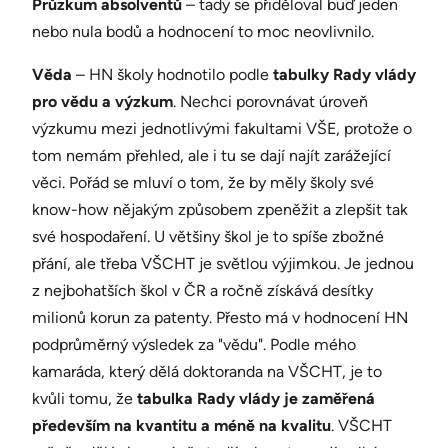
Průzkum absolventů
– tady se přiděloval buď jeden
nebo nula bodů a hodnocení to moc neovlivnilo.
Věda
– HN školy hodnotilo podle
tabulky Rady vlády
pro vědu a výzkum
. Nechci porovnávat úroveň
výzkumu mezi jednotlivými fakultami VŠE, protože o
tom nemám přehled, ale i tu se dají najít zarážející
věci. Pořád se mluví o tom, že by měly školy své
know-how nějakým způsobem zpeněžit a zlepšit tak
své hospodaření. U většiny škol je to spíše zbožné
přání, ale třeba VŠCHT je světlou výjimkou. Je jednou
z nejbohatších škol v ČR a ročně získává desítky
milionů korun za patenty. Přesto má v hodnocení HN
podprůměrný výsledek za "vědu". Podle mého
kamaráda, který dělá doktoranda na VŠCHT, je to
kvůli tomu, že
tabulka Rady vlády je zaměřená
především na kvantitu a méně na kvalitu
. VŠCHT