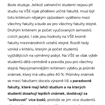
škole studuje. Jelikož zahraniční studenti nejsou při
studiu na VŠE nijak přiděleni určité fakultě, musí být
toto kritérium nějakým způsobem vyděleno mezi
všechny fakulty a bude asi pro všechny fakulty stejné.
Druhým kritériem je počet vyučovaných semestrů
cizích jazyků. I zde jsou hodnoty na VŠE kromě
fakulty mezinárodních vztahů stejné. Rozdíl tedy
vzniká v kritériu, kterým je počet studentů
vyjíždějících na výměnný pobyt. Na VŠE se však výběr
studentů dělá centrálně a pravidla jsou pro všechny
stejná. Nejvýznamnějším kritériem výběru je průměr
známek, který má váhu přes 40 %. Průměry známek
se mezi fakultami docela výrazně liší a
paradoxně
fakulty, které mají lehčí studium a na kterých
studenti dosahují lepších známek, dostávají za
"světovost" více bodů
, protože se jim více studentů