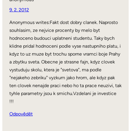
9. 2. 2012
Anonymous writes:Fakt dost dobry clanek. Naprosto
souhlasim, ze nejvice procenty by melo byt
hodnoceno budouci uplatneni studentu. Taky bych
klidne pridal hodnoceni podle vyse nastupniho platu, i
kdyz to uz muze byt trochu sporne vramci boje Prahy
a zbytku sveta. Obecne je strasne fajn, kdyz clovek
vystuduju skolu, ktera je "svetova", ma podle
"nejakeho zebriku" vyzkum jako hrom, ale kdyz pak
ten clovek nenajde praci nebo ho ta prace neuzivi, tak
tyhle parametry jsou k smichu.Vzdelani je investice
!!!
Odpovědět