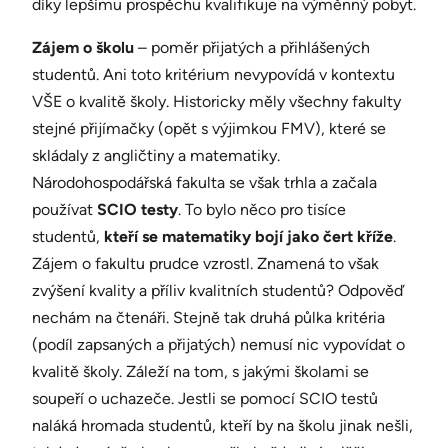
díky lepšímu prospěchu kvalifikuje na výměnný pobyt.
Zájem o školu
– poměr přijatých a přihlášených
studentů. Ani toto kritérium nevypovídá v kontextu
VŠE o kvalitě školy. Historicky měly všechny fakulty
stejné přijímačky (opět s výjimkou FMV), které se
skládaly z angličtiny a matematiky.
Národohospodářská fakulta se však trhla a začala
používat
SCIO testy
. To bylo něco pro tisíce
studentů,
kteří se matematiky bojí jako čert kříže
.
Zájem o fakultu prudce vzrostl. Znamená to však
zvýšení kvality a příliv kvalitních studentů? Odpověď
nechám na čtenáři. Stejně tak druhá půlka kritéria
(podíl zapsaných a přijatých) nemusí nic vypovídat o
kvalitě školy. Záleží na tom, s jakými školami se
soupeří o uchazeče. Jestli se pomocí SCIO testů
naláká hromada studentů, kteří by na školu jinak nešli,