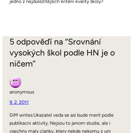
jedno z nejdůležitějších kritérií kvality školy?
5 odpověďí na “Srovnání
vysokých škol podle HN je o
ničem”
anonymous
9. 2. 2011
DiM writes:Ukazatel veda se asi bude merit podle
publikacni aktivity. Nejsou to jenom studie, ale i
vsechny maly clanky, ktery nekde nekomu z uni