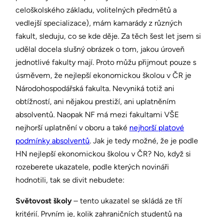
celoškolského základu, volitelných předmětů a
vedlejší specializace), mám kamarády z různých
fakult, sleduju, co se kde děje. Za těch šest let jsem si
udělal docela slušný obrázek o tom, jakou úroveň
jednotlivé fakulty mají. Proto můžu přijmout pouze s
úsměvem, že nejlepší ekonomickou školou v ČR je
Národohospodářská fakulta. Nevyniká totiž ani
obtížností, ani nějakou prestiží, ani uplatněním
absolventů. Naopak NF má mezi fakultami VŠE
nejhorší uplatnění v oboru a také
nejhorší platové
podmínky absolventů
. Jak je tedy možné, že je podle
HN nejlepší ekonomickou školou v ČR? No, když si
rozeberete ukazatele, podle kterých novináři
hodnotili, tak se divit nebudete:
Světovost školy
– tento ukazatel se skládá ze tří
kritérií. Prvním je, kolik zahraničních studentů na