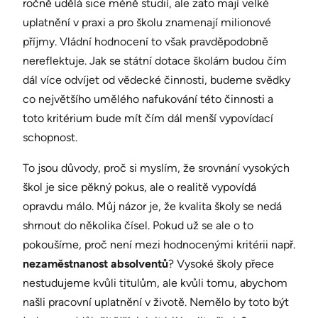
ročně udělá sice méně studií, ale zato mají velké
uplatnění v praxi a pro školu znamenají milionové
příjmy. Vládní hodnocení to však pravděpodobně
nereflektuje. Jak se státní dotace školám budou čím
dál více odvíjet od vědecké činnosti, budeme svědky
co největšího umělého nafukování této činnosti a
toto kritérium bude mít čím dál menší vypovídací
schopnost.
To jsou důvody, proč si myslím, že srovnání vysokých
škol je sice pěkný pokus, ale o realitě vypovídá
opravdu málo. Můj názor je, že kvalita školy se nedá
shrnout do několika čísel. Pokud už se ale o to
pokoušíme, proč není mezi hodnocenými kritérii např.
nezaměstnanost absolventů
? Vysoké školy přece
nestudujeme kvůli titulům, ale kvůli tomu, abychom
našli pracovní uplatnění v životě. Nemělo by toto být