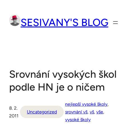
Přeskočit
na
SESIVANY'S BLOG
obsah
Srovnání vysokých škol
podle HN je o ničem
nejlepší vysoké školy
, 
8. 2.
Uncategorized
srovnání vš
, 
vš
, 
vše
, 
2011
vysoké školy