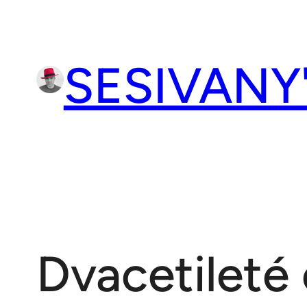
Přeskočit
na
obsah
SESIVANY
Dvacetileté