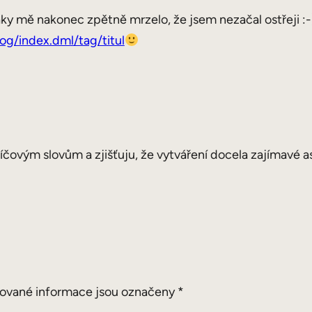
y mě nakonec zpětně mrzelo, že jsem nezačal ostřeji :-)Ad
og/index.dml/tag/titul
klíčovým slovům a zjišťuju, že vytváření docela zajímavé 
ované informace jsou označeny
*