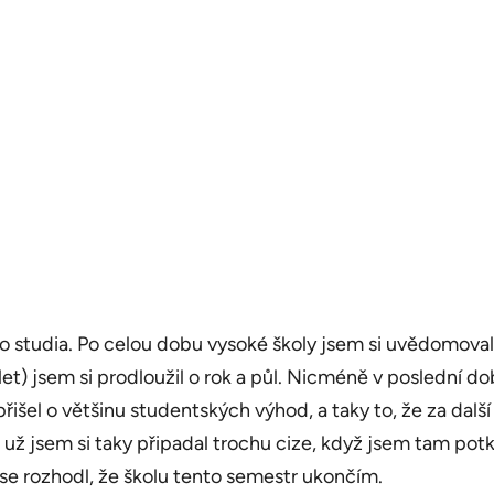
tudia. Po celou dobu vysoké školy jsem si uvědomoval, ž
et) jsem si prodloužil o rok a půl. Nicméně v poslední do
el o většinu studentských výhod, a taky to, že za další s
e už jsem si taky připadal trochu cize, když jsem tam potk
em se rozhodl, že školu tento semestr ukončím.