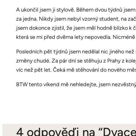
A ukončil jsem ji stylově. Během dvou týdnů jsem u
za jedna. Nikdy jsem nebyl vzorný student, na za
jsem dokonce zjistil, že jsem měl hodně blízko k 
která se mi před dvěma lety nepovedla. Nicméně 
Posledních pět týdnů jsem nedělal nic jiného než
změny chudé. Za pár dní se stěhuju z Prahy z kolej
víc než pět let. Čeká mě stěhování do nového měs
BTW tento víkend mě nehledejte, jsem nezvěstný
4 odpověďi na “Dvacet