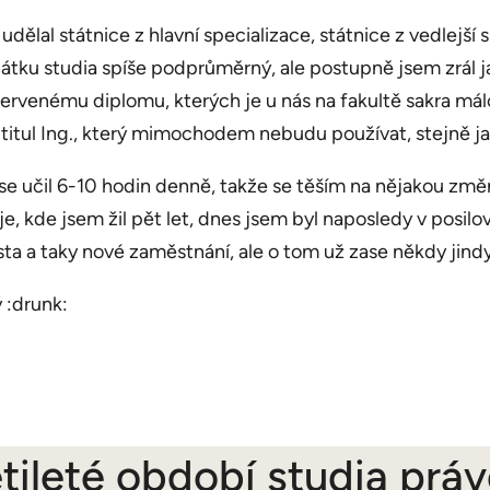
dělal státnice z hlavní specializace, státnice z vedlejší
čátku studia spíše podprůměrný, ale postupně jsem zrál j
červenému diplomu, kterých je u nás na fakultě sakra má
titul Ing., který mimochodem nebudu používat, stejně j
 se učil 6-10 hodin denně, takže se těším na nějakou změ
e, kde jsem žil pět let, dnes jsem byl naposledy v posil
ta a taky nové zaměstnání, ale o tom už zase někdy jindy
 :drunk:
ileté období studia práv