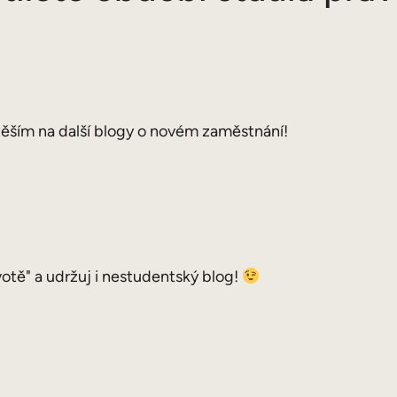
e těším na další blogy o novém zaměstnání!
otě" a udržuj i nestudentský blog!