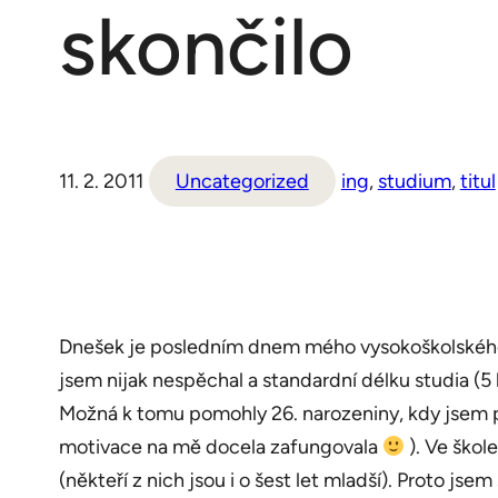
skončilo
11. 2. 2011
Uncategorized
ing
, 
studium
, 
titul
Dnešek je posledním dnem mého vysokoškolského s
jsem nijak nespěchal a standardní délku studia (5 l
Možná k tomu pomohly 26. narozeniny, kdy jsem přiš
motivace na mě docela zafungovala
). Ve škol
(někteří z nich jsou i o šest let mladší). Proto js