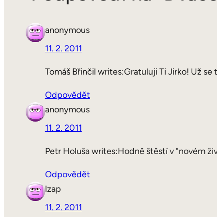
anonymous
11. 2. 2011
Tomáš Břinčil writes:Gratuluji Ti Jirko! Už s
Odpovědět
anonymous
11. 2. 2011
Petr Holuša writes:Hodně štěstí v "novém živ
Odpovědět
lzap
11. 2. 2011