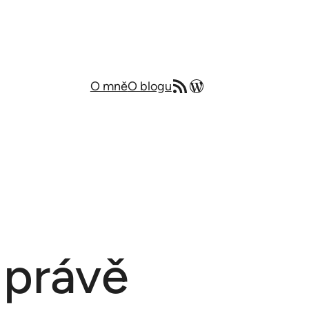
RSS zdroj
Můj blog v angličtině
O mně
O blogu
 právě