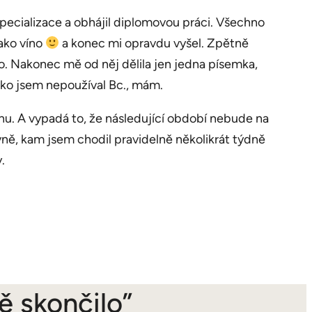
 specializace a obhájil diplomovou práci. Všechno
ako víno
a konec mi opravdu vyšel. Zpětně
lo. Nakonec mě od něj dělila jen jedna písemka,
ako jsem nepoužíval Bc., mám.
nu. A vypadá to, že následující období nebude na
ovně, kam jsem chodil pravidelně několikrát týdně
.
ě skončilo”