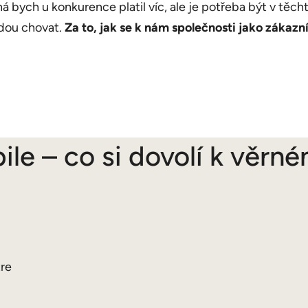
á bych u konkurence platil víc, ale je potřeba být v těc
udou chovat.
Za to, jak se k nám společnosti jako zákaz
le – co si dovolí k věrné
tre