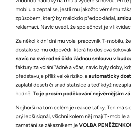
zhodnotí nabídky na trhu a vybere si novou. Při té
mobilu a zeptal se, jestli mu jakožto věrnému záka
způsobem, který by málokdo předpokládal,
smlou
reklamaci. Navíc uvedl, že společnost je v likvida
Za několik dní dní mu volal pracovník T-mobilu, ž
dostalo se mu odpovědi, která ho doslova šokoval
navíc na své rodné číslo žádnou smlouvu v bud
faktury za volání řádně a včas, navíc byly doby, kd
představuje příliš velké riziko, a
automaticky dost
zaplatil deseti či snad statisíce a teď když nezap
hodně.
To je prosím poděkování nejvěrnějším zák
Nejhorší na tom celém je reakce taťky. Ten má sic
prý lepší signál, všichni kolem něj mají T-mobile 
zametání se zákazníkem je
VOLBA PENĚŽENKO