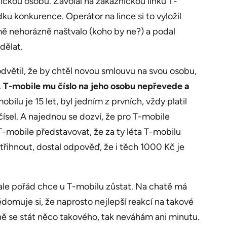
zickou osobu. Zavolal na zákaznickou linku T-
ku konkurence. Operátor na lince si to vyložil
mě nehorázně naštvalo (koho by ne?) a podal
dělat.
odvětil, že by chtěl novou smlouvu na svou osobu,
ci, T-mobile mu číslo na jeho osobu nepřevede a
ilu je 15 let, byl jedním z prvních, vždy platil
 čísel. A najednou se dozví, že pro T-mobile
 T-mobile představovat, že za ty léta T-mobilu
střihnout, dostal odpověď, že i těch 1000 Kč je
 ale pořád chce u T-mobilu zůstat. Na chatě má
ědomuje si, že naprosto nejlepší reakcí na takové
ě se stát něco takového, tak neváhám ani minutu.