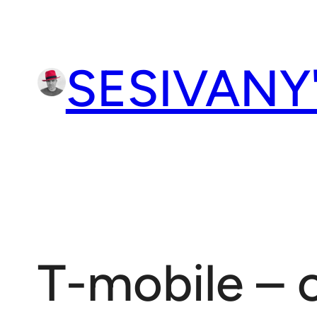
Přeskočit
na
obsah
SESIVANY
T-mobile – 