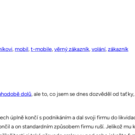
níkovi
, 
mobil
, 
t-mobile
, 
věrný zákazník
, 
volání
, 
zákazník
uhodobě dolů
, ale to, co jsem se dnes dozvěděl od taťk
ech úplně končí s podnikáním a dal svoji firmu do likvid
nčil a on standardním způsobem firmu ruší. Jelikož mu ko