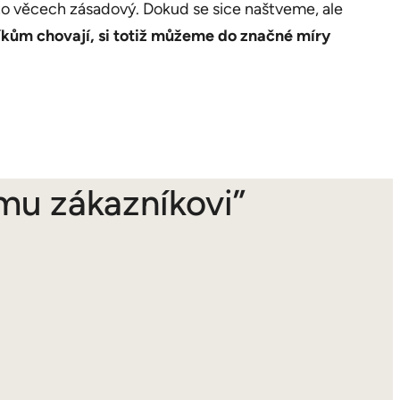
hto věcech zásadový. Dokud se sice naštveme, ale
níkům chovají, si totiž můžeme do značné míry
mu zákazníkovi”