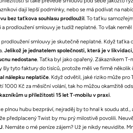
 příležitosti si také převede smlouvu pod sebe jakožto fy
zníkovi dají lepší podmínky, nebo se má podívat na nabíd
vu bez taťkova souhlasu prodloužil
. To taťku samozřej
ci a prodloužení smlouvy je tudíž neplatné. To však neměl 
e prodloužení smlouvy je skutečně neplatné. Když taťka 
a.
Jelikož je jednatelem společnosti, která je v likvida
oucnu nedostane
. Taťka byl jako opařený. Zákazníkem T-mob
y šly tyto faktury do tisíců, protože měli ve firmě několik
al nálepku neplatiče
. Když odvětil, jaké riziko může pro
latí 1000 Kč za měsíční volání, tak ho můžou okamžitě od
azníkům u příležitosti 15 let T-mobilu v praxi
.
e plnou hubu bezpráví, nejraděj by to hnal k soudu atd.,
a že předplacený Twist by mu prý milostivě povolili. Neuv
U
. Nemáte o mé peníze zájem? Už je nikdy neuvidíte. Mn