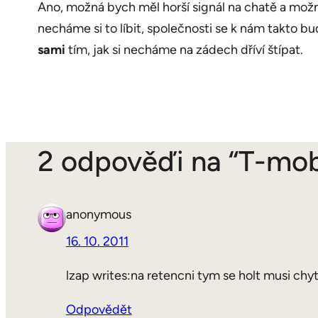
Ano, možná bych měl horší signál na chatě a možn
necháme si to líbit, společnosti se k nám takto b
sami
tím, jak si necháme na zádech dříví štípat.
2 odpověďi na “T-mobi
anonymous
16. 10. 2011
lzap writes:na retencni tym se holt musi chy
Odpovědět