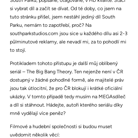
South Parku, popsané, otagované, v HD kvalitě. Stačí
si vybrat díl a začít se dívat. Od té doby, co jsem na
tuto stránku přišel, jsem nestáhl jediný díl South
Parku, nemám to zapotřebí, proč? Na
southparkstudios.com jsou sice u každého dílu asi 2-3
půlminutové reklamy, ale nevadí mi, za to pohodlí mi
to stojí.
Protikladem tohoto přístupu je další můj oblíbený
seriál – The Big Bang Theory. Ten nejenže není v ČR
dostupný v žádné pohodlné formě, ale majitelé práv
jsou tak útlocitní, že pro ČR blokují i krátké oficiální
ukázky. V tomto případě tedy musím na MEGAsdíleč
a díl si stáhnout. Hádejte, autoři kterého seriálu díky
mně vydělají více peněz?
Filmové a hudební společnosti si budou muset
uvědomit několik věcí: