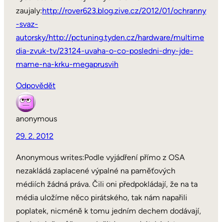
zaujaly:
http://rover623.blog.zive.cz/2012/01/ochranny
-svaz-
autorsky/
http://pctuning.tyden.cz/hardware/multime
dia-zvuk-tv/23124-uvaha-o-co-posledni-dny-jde-
mame-na-krku-megaprusvih
Odpovědět
anonymous
29. 2. 2012
Anonymous writes:Podle vyjádření přímo z OSA
nezakládá zaplacené výpalné na paměťových
médiích žádná práva. Čili oni předpokládají, že na ta
média uložíme něco pirátského, tak nám napařili
poplatek, nicméně k tomu jedním dechem dodávají,