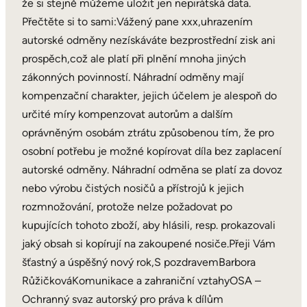
že si stejně můžeme uložit jen nepirátská data.
Přečtěte si to sami:Vážený pane xxx,uhrazením
autorské odměny nezískáváte bezprostřední zisk ani
prospěch,což ale platí při plnění mnoha jiných
zákonných povinností. Náhradní odměny mají
kompenzační charakter, jejich účelem je alespoň do
určité míry kompenzovat autorům a dalším
oprávněným osobám ztrátu způsobenou tím, že pro
osobní potřebu je možné kopírovat díla bez zaplacení
autorské odměny. Náhradní odměna se platí za dovoz
nebo výrobu čistých nosičů a přístrojů k jejich
rozmnožování, protože nelze požadovat po
kupujících tohoto zboží, aby hlásili, resp. prokazovali
jaký obsah si kopírují na zakoupené nosiče.Přeji Vám
šťastný a úspěšný nový rok,S pozdravemBarbora
RůžičkováKomunikace a zahraniční vztahyOSA –
Ochranný svaz autorský pro práva k dílům