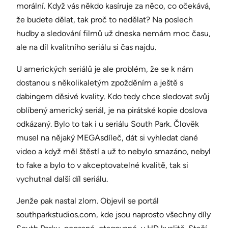
morální. Když vás někdo kasíruje za něco, co očekává,
že budete dělat, tak proč to nedělat? Na poslech
hudby a sledování filmů už dneska nemám moc času,
ale na díl kvalitního seriálu si čas najdu.
U amerických seriálů je ale problém, že se k nám
dostanou s několikaletým zpožděním a ještě s
dabingem děsivé kvality. Kdo tedy chce sledovat svůj
oblíbený americký seriál, je na pirátské kopie doslova
odkázaný. Bylo to tak i u seriálu South Park. Člověk
musel na nějaký MEGAsdíleč, dát si vyhledat dané
video a když měl štěstí a už to nebylo smazáno, nebyl
to fake a bylo to v akceptovatelné kvalitě, tak si
vychutnal další díl seriálu.
Jenže pak nastal zlom. Objevil se portál
southparkstudios.com, kde jsou naprosto všechny díly