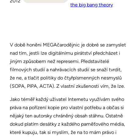
2012
the big bang theory
V době honěni MEGAčarodějnic je dobré se zamyslet
nad tím, jestli lze digitálnímu pirátství předcházet i
jiným způsobem než represemi. Představitelé
filmových studií a nahrávacích studií se snaží tvrdit,
že ne, a tlačit politiky do čtyřpísmenných nesmyslů
(SOPA, PIPA, ACTA). Z vlastní zkušenosti vím, že lze.
Jako téměř každý uživatel Internetu využívám svého
práva na pořízení kopie pro vlastní potřebu a občas si
nějaký ten autorsky chráněný obsah stáhnu. Ostatně
dokud platím desátky z každého paměťového média,
které kupuju, tak si myslím, že na to mám právo i