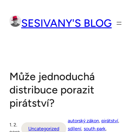
Přeskočit
na
SESIVANY'S BLOG
obsah
Může jednoduchá
distribuce porazit
pirátství?
autorský zákon
, 
pirátství
, 
1. 2.
Uncategorized
sdílení
, 
south park
, 