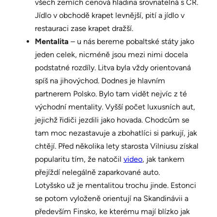
všech zemích cenová hladina srovnatelná s ČR.
Jídlo v obchodě krapet levnější, pití a jídlo v
restauraci zase krapet dražší.
Mentalita
– u nás bereme pobaltské státy jako
jeden celek, nicméně jsou mezi nimi docela
podstatné rozdíly. Litva byla vždy orientovaná
spíš na jihovýchod. Dodnes je hlavním
partnerem Polsko. Bylo tam vidět nejvíc z té
východní mentality. Vyšší počet luxusních aut,
jejichž řidiči jezdili jako hovada. Chodcům se
tam moc nezastavuje a zbohatlíci si parkují, jak
chtějí. Před několika lety starosta Vilniusu získal
popularitu tím, že natočil
video
, jak tankem
přejíždí nelegálně zaparkované auto.
Lotyšsko už je mentalitou trochu jinde. Estonci
se potom vyloženě orientují na Skandinávii a
především Finsko, ke kterému mají blízko jak