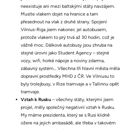
neexistuje ani mezi baltskými státy navzájem.
Musíte vlakem dojet na hranice a tam
přesednout na vlak z druhé strany. Spojení
Vilnius-Riga jsem nakonec jel autobusem,
protože vlakem to prý trvá až 30 hodin, což je
vážně moc. Dálkové autobusy jsou zhruba na
stejné úrovni jako Student Agency – stejné
vozy, wifi, horké nápoje a noviny zdarma,
zábavný systém… Všechna tři hlavní města měla
dopravní prostředky MHD z ČR. Ve Vilniusu to
byly trolejbusy, v Rize tramvaje a v Tallinnu opět
tramvaje.
Vztah k Rusku
– všechny státy, kterými jsem
projel, měly společný negativní vztah k Rusku.
My máme prezidenta, který se s Rusi klidně
ožere na jejich ambasádě, ale třeba v takovém