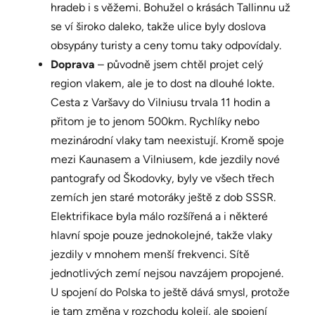
hradeb i s věžemi. Bohužel o krásách Tallinnu už
se ví široko daleko, takže ulice byly doslova
obsypány turisty a ceny tomu taky odpovídaly.
Doprava
– původně jsem chtěl projet celý
region vlakem, ale je to dost na dlouhé lokte.
Cesta z Varšavy do Vilniusu trvala 11 hodin a
přitom je to jenom 500km. Rychlíky nebo
mezinárodní vlaky tam neexistují. Kromě spoje
mezi Kaunasem a Vilniusem, kde jezdily nové
pantografy od Škodovky, byly ve všech třech
zemích jen staré motoráky ještě z dob SSSR.
Elektrifikace byla málo rozšířená a i některé
hlavní spoje pouze jednokolejné, takže vlaky
jezdily v mnohem menší frekvenci. Sítě
jednotlivých zemí nejsou navzájem propojené.
U spojení do Polska to ještě dává smysl, protože
je tam změna v rozchodu kolejí, ale spojení