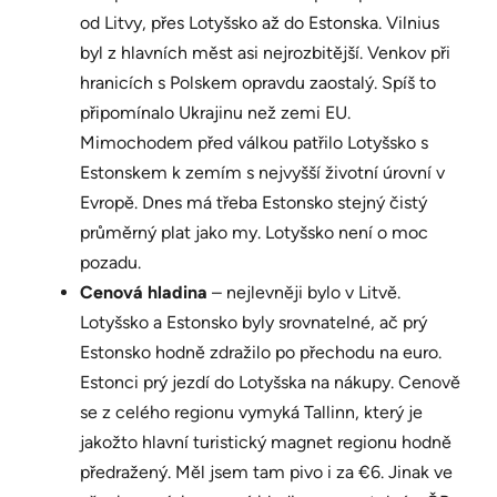
od Litvy, přes Lotyšsko až do Estonska. Vilnius
byl z hlavních měst asi nejrozbitější. Venkov při
hranicích s Polskem opravdu zaostalý. Spíš to
připomínalo Ukrajinu než zemi EU.
Mimochodem před válkou patřilo Lotyšsko s
Estonskem k zemím s nejvyšší životní úrovní v
Evropě. Dnes má třeba Estonsko stejný čistý
průměrný plat jako my. Lotyšsko není o moc
pozadu.
Cenová hladina
– nejlevněji bylo v Litvě.
Lotyšsko a Estonsko byly srovnatelné, ač prý
Estonsko hodně zdražilo po přechodu na euro.
Estonci prý jezdí do Lotyšska na nákupy. Cenově
se z celého regionu vymyká Tallinn, který je
jakožto hlavní turistický magnet regionu hodně
předražený. Měl jsem tam pivo i za €6. Jinak ve