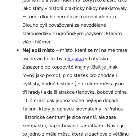
jako státy v historii prakticky nikdy neexistovaly.
Estonci dlouho neměli ani národní identitu.
Dlouho byli považovaní za nevzdělané
starousedlíky z ugrofinským jazykem, kterým
vládli Němci.
Nejlepší místo
– místo, které se mi na mé trase
asi nejvíc líbilo, byla
Sigulda
v Lotyšsku.
Zasazené do kopcovité krajiny (Balt je jinak
rovný jako prkno), plno stezek pro chodce i
cyklisty, hodně historie (jen kolem města jsou
tři hrady) a další atrakce (lanovka, bobová dráha,
…). Z měst pak jednoznačně nejlépe dopadl
Tallinn, který je opravdu srovnatelný i s Prahou.
Historické centrum je sice menší, ale zase
kompaktní, napěchované památkami. Navíc je
to jedno z mála měst, které si zachovalo většinu