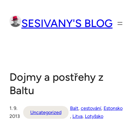
Přeskočit
na
SESIVANY'S BLOG
obsah
Dojmy a postřehy z
Baltu
1. 9.
Balt
, 
cestování
, 
Estonsko
Uncategorized
2013
, 
Litva
, 
Lotyšsko