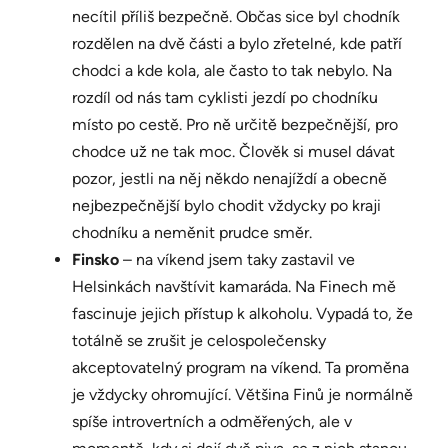
necítil příliš bezpečně. Občas sice byl chodník
rozdělen na dvě části a bylo zřetelné, kde patří
chodci a kde kola, ale často to tak nebylo. Na
rozdíl od nás tam cyklisti jezdí po chodníku
místo po cestě. Pro ně určitě bezpečnější, pro
chodce už ne tak moc. Člověk si musel dávat
pozor, jestli na něj někdo nenajíždí a obecně
nejbezpečnější bylo chodit vždycky po kraji
chodníku a neměnit prudce směr.
Finsko
– na víkend jsem taky zastavil ve
Helsinkách navštívit kamaráda. Na Finech mě
fascinuje jejich přístup k alkoholu. Vypadá to, že
totálně se zrušit je celospolečensky
akceptovatelný program na víkend. Ta proměna
je vždycky ohromující. Většina Finů je normálně
spíše introvertních a odměřených, ale v