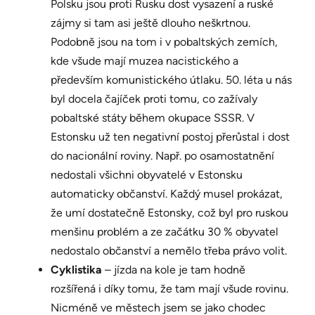
Polsku jsou proti Rusku dost vysazení a ruské
zájmy si tam asi ještě dlouho neškrtnou.
Podobně jsou na tom i v pobaltských zemích,
kde všude mají muzea nacistického a
především komunistického útlaku. 50. léta u nás
byl docela čajíček proti tomu, co zažívaly
pobaltské státy během okupace SSSR. V
Estonsku už ten negativní postoj přerůstal i dost
do nacionální roviny. Např. po osamostatnění
nedostali všichni obyvatelé v Estonsku
automaticky občanství. Každý musel prokázat,
že umí dostatečně Estonsky, což byl pro ruskou
menšinu problém a ze začátku 30 % obyvatel
nedostalo občanství a nemělo třeba právo volit.
Cyklistika
– jízda na kole je tam hodně
rozšířená i díky tomu, že tam mají všude rovinu.
Nicméně ve městech jsem se jako chodec