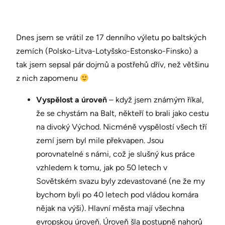
Dnes jsem se vrátil ze 17 denního výletu po baltských
zemích (Polsko-Litva-Lotyšsko-Estonsko-Finsko) a
tak jsem sepsal pár dojmů a postřehů dřív, než většinu
z nich zapomenu
Vyspělost a úroveň
– když jsem známým říkal,
že se chystám na Balt, někteří to brali jako cestu
na divoký Východ. Nicméně vyspělostí všech tří
zemí jsem byl mile překvapen. Jsou
porovnatelné s námi, což je slušný kus práce
vzhledem k tomu, jak po 50 letech v
Sovětském svazu byly zdevastované (ne že my
bychom byli po 40 letech pod vládou komára
nějak na výši). Hlavní města mají všechna
evropskou úroveň. Úroveň šla postupně nahorů