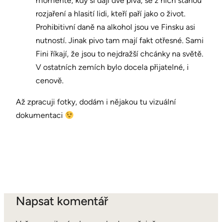
momentě, kdy si dají dvě piva, se z nich stanou
rozjaření a hlasití lidi, kteří paří jako o život.
Prohibitivní daně na alkohol jsou ve Finsku asi
nutností. Jinak pivo tam mají fakt otřesné. Sami
Fini říkají, že jsou to nejdražší chcánky na světě.
V ostatních zemích bylo docela přijatelné, i
cenově.
Až zpracuji fotky, dodám i nějakou tu vizuální
dokumentaci
Napsat komentář