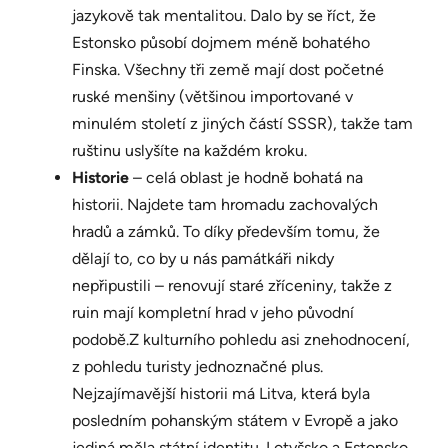
jazykově tak mentalitou. Dalo by se říct, že
Estonsko působí dojmem méně bohatého
Finska. Všechny tři země mají dost početné
ruské menšiny (většinou importované v
minulém století z jiných částí SSSR), takže tam
ruštinu uslyšíte na každém kroku.
Historie
– celá oblast je hodně bohatá na
historii. Najdete tam hromadu zachovalých
hradů a zámků. To díky především tomu, že
dělají to, co by u nás památkáři nikdy
nepřipustili – renovují staré zříceniny, takže z
ruin mají kompletní hrad v jeho původní
podobě.Z kulturního pohledu asi znehodnocení,
z pohledu turisty jednoznačné plus.
Nejzajímavější historii má Litva, která byla
posledním pohanským státem v Evropě a jako
jediná měla státní identitu. Lotyšsko a Estonsko