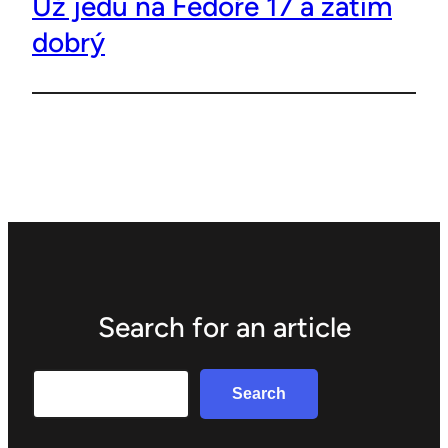
Už jedu na Fedoře 17 a zatím
dobrý
Search for an article
Search
Search