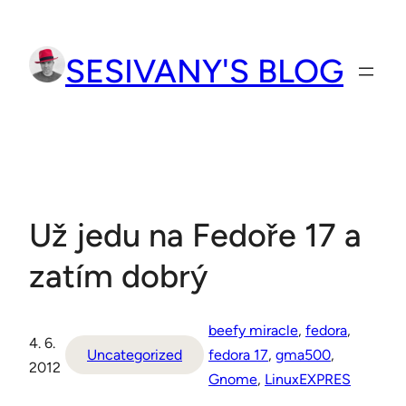
Přeskočit
na
SESIVANY'S BLOG
obsah
Už jedu na Fedoře 17 a
zatím dobrý
beefy miracle
, 
fedora
, 
4. 6.
Uncategorized
fedora 17
, 
gma500
, 
2012
Gnome
, 
LinuxEXPRES