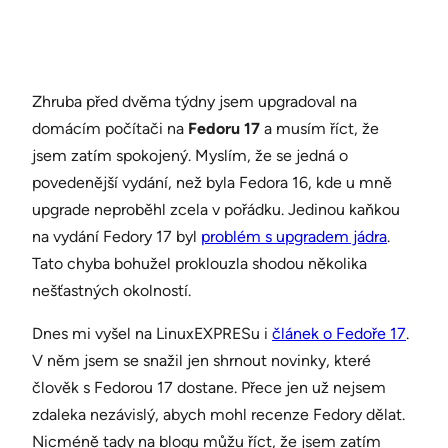
Zhruba před dvěma týdny jsem upgradoval na
domácím počítači na
Fedoru 17
a musím říct, že
jsem zatím spokojený. Myslím, že se jedná o
povedenější vydání, než byla Fedora 16, kde u mně
upgrade neproběhl zcela v pořádku. Jedinou kaňkou
na vydání Fedory 17 byl
problém s upgradem jádra
.
Tato chyba bohužel proklouzla shodou několika
nešťastných okolností.
Dnes mi vyšel na LinuxEXPRESu i
článek o Fedoře 17
.
V něm jsem se snažil jen shrnout novinky, které
člověk s Fedorou 17 dostane. Přece jen už nejsem
zdaleka nezávislý, abych mohl recenze Fedory dělat.
Nicméně tady na blogu můžu říct, že jsem zatím