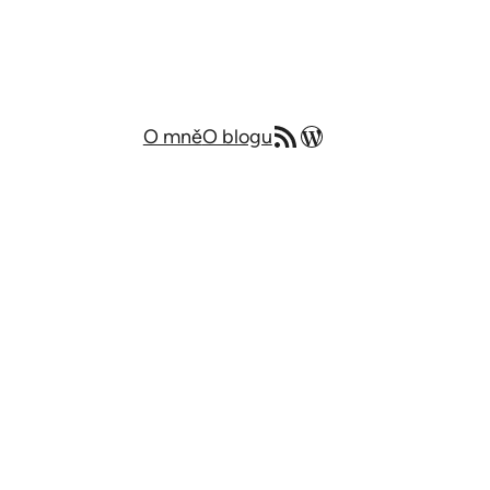
RSS zdroj
Můj blog v angličtině
O mně
O blogu