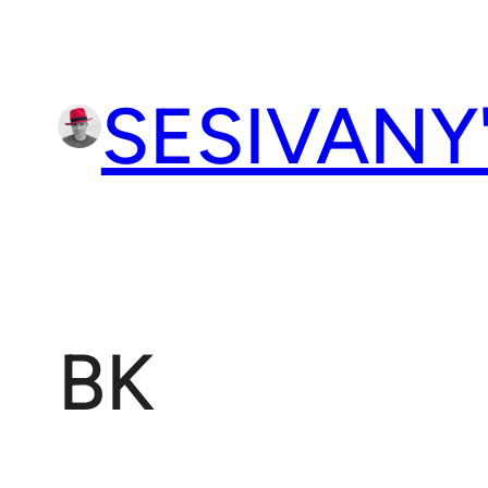
Přeskočit
na
obsah
SESIVANY
BK