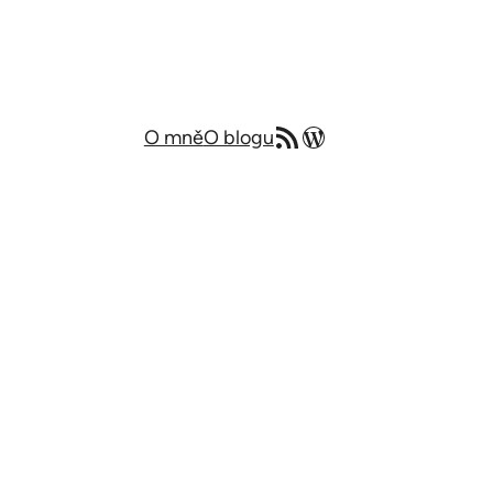
RSS zdroj
Můj blog v angličtině
O mně
O blogu