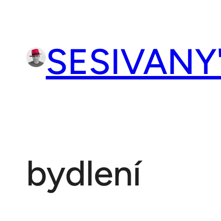
Přeskočit
na
obsah
SESIVANY
bydlení