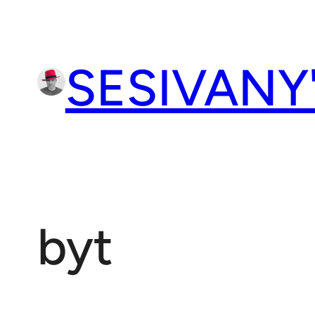
Přeskočit
na
obsah
SESIVANY
byt