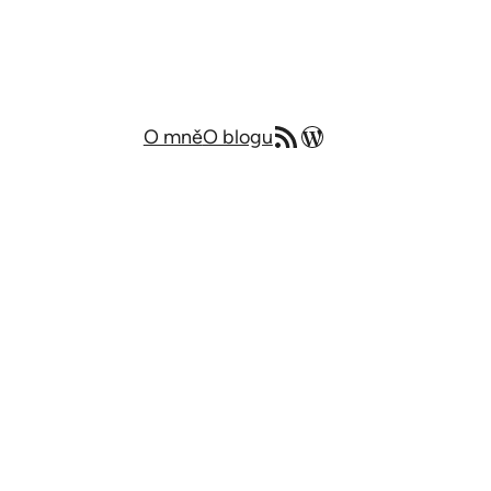
RSS zdroj
Můj blog v angličtině
O mně
O blogu