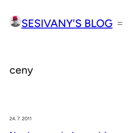
Přeskočit
na
SESIVANY'S BLOG
obsah
ceny
24. 7. 2011