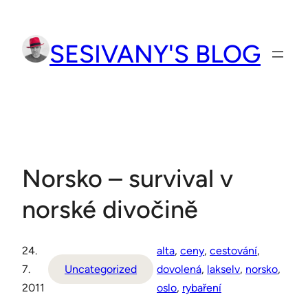
Přeskočit
na
SESIVANY'S BLOG
obsah
Norsko – survival v
norské divočině
24.
alta
, 
ceny
, 
cestování
, 
7.
Uncategorized
dovolená
, 
lakselv
, 
norsko
, 
2011
oslo
, 
rybaření