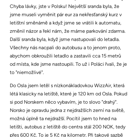
Chyba lávky, jste v Polsku! Největší sranda byla, že
jsme museli vyměnit pár eur za nekřesťanský kurz v
letištní směnárně a když jsme se vrátili k automatu,
změnil názor a řekl nám, že máme parkování zdarma.
Další sranda byla, když jsme nastupovali do letadla.
Všechny nás nacpali do autobusu a to jenom proto,
abychom obkroužili letadlo a zastavili cca 15 metrů
od místa, kde jsme nastoupili. To už i Poláci řvali, že je
to "niemožlivé".
Do Osla jsem letěl s nízkonákladovkou WizzAir, která
létá klasicky na letiště, které je 120 km od Osla. Pokud
si pod Norskem něco vybavím, je to slovo "drahý".
Norsko je opravdu jedna z nejdražších zemí na světě,
možná úplně ta nejdražší. Pocítil jsem to hned na
letišti, autobus z letiště do centra stál 200 NOK, tedy
přes 600 Kč. To je 5 Kč na kilometr. Při takové sazbě