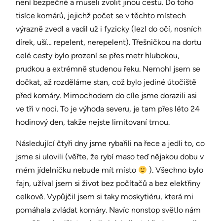
není bezpečné a museli zvolit jinou cestu. Do toho
tisíce komárů, jejichž počet se v těchto místech
výrazně zvedl a vadil už i fyzicky (lezl do očí, nosních
dírek, uší… repelent, nerepelent). Třešničkou na dortu
celé cesty bylo prození se přes metr hlubokou,
prudkou a extrémně studenou řeku. Nemohl jsem se
dočkat, až rozděláme stan, což bylo jediné útočiště
před komáry. Mimochodem do cíle jsme dorazili asi
ve tři v noci. To je výhoda severu, je tam přes léto 24
hodinový den, takže nejste limitovaní tmou.
Následující čtyři dny jsme rybařili na řece a jedli to, co
jsme si ulovili (věřte, že rybí maso teď nějakou dobu v
mém jídelníčku nebude mít místo
). Všechno bylo
fajn, užíval jsem si život bez počítačů a bez elektřiny
celkově. Vypůjčil jsem si taky moskytiéru, která mi
pomáhala zvládat komáry. Navíc nonstop světlo nám