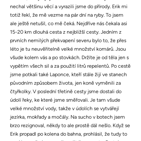
nechal většinu věcí a vyrazili jsme do přírody. Erik mi
totiž řekl, že mě vezme na pár dní na ryby. To jsem
ale ještě netušil, co mě čeká. Nejdříve nás čekala asi
15-20 km dlouhá cesta z nejbližší cesty. Jedním z
prvních nemilých překvapení severu bylo to, že přes
léto je tu neuvěřitelně velké množství komárů. Jsou
všude kolem vás a po stovkách. Držíte je od těla jen s
vypětím všech sil a za použití litrů repelentů. Po cestě
jsme potkali také Laponce, kteří stále žijí ve stanech
původním způsobem života, jen koně vyměnili za
čtyřkolky. V poslední třetině cesty jsme dostali do
údolí řeky, ke které jsme směřovali. Je tam všude
velké množství vody, takže v údolích se vytvářejí
jezírka, mokřady a močály. Na sucho v botech jsem
brzo rezignoval, někdy to ale prostě dál nešlo. Když se
Erik propadl po kolena do bahna, prohlásil, že tudy to