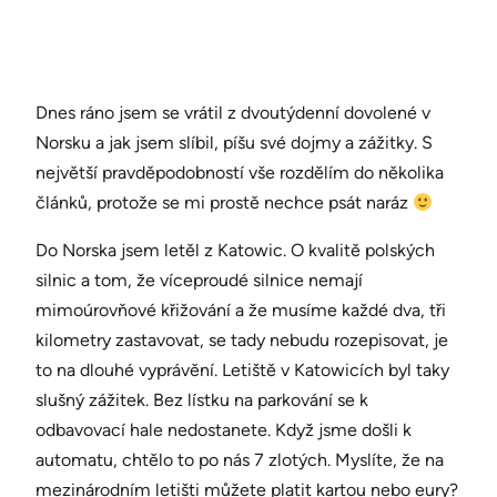
Dnes ráno jsem se vrátil z dvoutýdenní dovolené v
Norsku a jak jsem slíbil, píšu své dojmy a zážitky. S
největší pravděpodobností vše rozdělím do několika
článků, protože se mi prostě nechce psát naráz
Do Norska jsem letěl z Katowic. O kvalitě polských
silnic a tom, že víceproudé silnice nemají
mimoúrovňové křižování a že musíme každé dva, tři
kilometry zastavovat, se tady nebudu rozepisovat, je
to na dlouhé vyprávění. Letiště v Katowicích byl taky
slušný zážitek. Bez lístku na parkování se k
odbavovací hale nedostanete. Když jsme došli k
automatu, chtělo to po nás 7 zlotých. Myslíte, že na
mezinárodním letišti můžete platit kartou nebo eury?