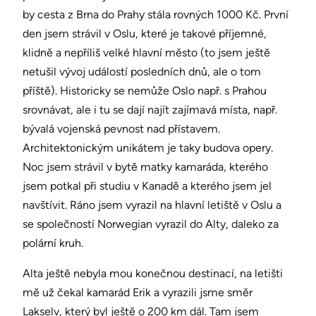
by cesta z Brna do Prahy stála rovných 1000 Kč. První
den jsem strávil v Oslu, které je takové příjemné,
klidně a nepříliš velké hlavní město (to jsem ještě
netušil vývoj událostí posledních dnů, ale o tom
příště). Historicky se nemůže Oslo např. s Prahou
srovnávat, ale i tu se dají najít zajímavá místa, např.
bývalá vojenská pevnost nad přístavem.
Architektonickým unikátem je taky budova opery.
Noc jsem strávil v bytě matky kamaráda, kterého
jsem potkal při studiu v Kanadě a kterého jsem jel
navštívit. Ráno jsem vyrazil na hlavní letiště v Oslu a
se společností Norwegian vyrazil do Alty, daleko za
polární kruh.
Alta ještě nebyla mou konečnou destinací, na letišti
mě už čekal kamarád Erik a vyrazili jsme směr
Lakselv, který byl ještě o 200 km dál. Tam jsem