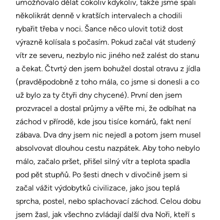
umožňovalo dělat cokoliv kdykoliv, takže jsme spali
několikrát denně v kratších intervalech a chodili
rybařit třeba v noci. Šance něco ulovit totiž dost
výrazně kolísala s počasím. Pokud začal vát studený
vítr ze severu, nezbylo nic jiného než zalést do stanu
a čekat. Čtvrtý den jsem bohužel dostal otravu z jídla
(pravděpodobně z toho mála, co jsme si donesli a co
už bylo za ty čtyři dny chycené). První den jsem
prozvracel a dostal průjmy a věřte mi, že odbíhat na
záchod v přírodě, kde jsou tisíce komárů, fakt není
zábava. Dva dny jsem nic nejedl a potom jsem musel
absolvovat dlouhou cestu nazpátek. Aby toho nebylo
málo, začalo pršet, přišel silný vítr a teplota spadla
pod pět stupňů. Po šesti dnech v divočině jsem si
začal vážit výdobytků civilizace, jako jsou teplá
sprcha, postel, nebo splachovací záchod. Celou dobu
jsem žasl, jak všechno zvládají další dva Noři, kteří s