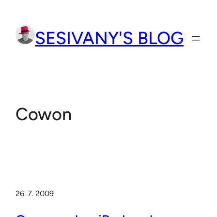
Přeskočit
na
SESIVANY'S BLOG
obsah
Cowon
26. 7. 2009