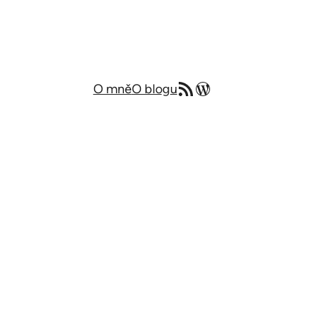
RSS zdroj
Můj blog v angličtině
O mně
O blogu