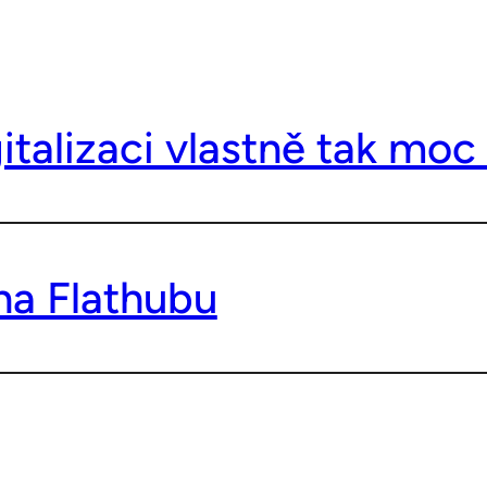
gitalizaci vlastně tak m
na Flathubu