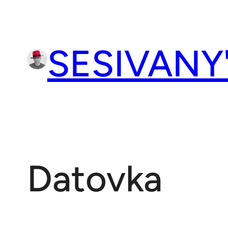
Přeskočit
na
obsah
SESIVANY
Datovka