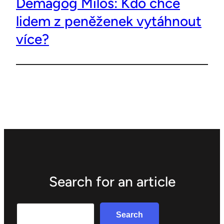
Demagog Miloš: Kdo chce
lidem z peněženek vytáhnout
více?
Search for an article
Search
Search