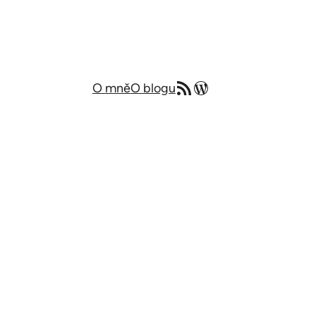
RSS zdroj
Můj blog v angličtině
O mně
O blogu