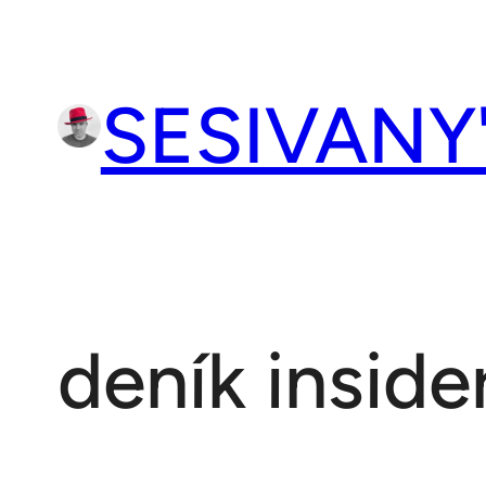
Přeskočit
na
obsah
SESIVANY
deník inside