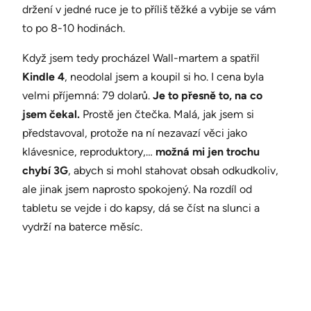
držení v jedné ruce je to příliš těžké a vybije se vám
to po 8-10 hodinách.
Když jsem tedy procházel Wall-martem a spatřil
Kindle 4
, neodolal jsem a koupil si ho. I cena byla
velmi příjemná: 79 dolarů.
Je to přesně to, na co
jsem čekal.
Prostě jen čtečka. Malá, jak jsem si
představoval, protože na ní nezavazí věci jako
klávesnice, reproduktory,…
možná mi jen trochu
chybí 3G
, abych si mohl stahovat obsah odkudkoliv,
ale jinak jsem naprosto spokojený. Na rozdíl od
tabletu se vejde i do kapsy, dá se číst na slunci a
vydrží na baterce měsíc.