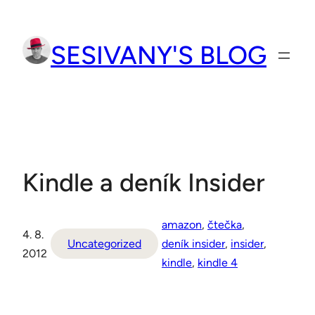
Přeskočit
na
SESIVANY'S BLOG
obsah
Kindle a deník Insider
amazon
, 
čtečka
, 
4. 8.
Uncategorized
deník insider
, 
insider
, 
2012
kindle
, 
kindle 4