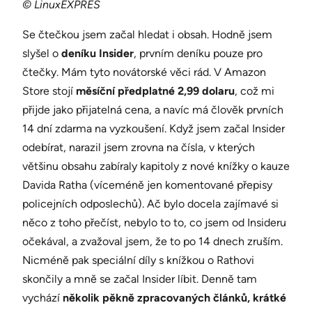
© LinuxEXPRES
Se čtečkou jsem začal hledat i obsah. Hodně jsem
slyšel o
deníku Insider
, prvním deníku pouze pro
čtečky. Mám tyto novátorské věci rád. V Amazon
Store stojí
měsíční předplatné 2,99 dolaru
, což mi
přijde jako přijatelná cena, a navíc má člověk prvních
14 dní zdarma na vyzkoušení. Když jsem začal Insider
odebírat, narazil jsem zrovna na čísla, v kterých
většinu obsahu zabíraly kapitoly z nové knížky o kauze
Davida Ratha (víceméně jen komentované přepisy
policejních odposlechů). Ač bylo docela zajímavé si
něco z toho přečíst, nebylo to to, co jsem od Insideru
očekával, a zvažoval jsem, že to po 14 dnech zruším.
Nicméně pak speciální díly s knížkou o Rathovi
skončily a mně se začal Insider líbit. Denně tam
vychází
několik pěkně zpracovaných článků, krátké