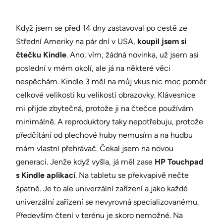
Když jsem se před 14 dny zastavoval po cestě ze
Střední Ameriky na pár dní v USA,
koupil jsem si
čtečku Kindle
. Ano, vím, žádná novinka, už jsem asi
poslední v mém okolí, ale já na některé věci
nespěchám. Kindle 3 měl na můj vkus nic moc poměr
celkové velikosti ku velikosti obrazovky. Klávesnice
mi přijde zbytečná, protože ji na čtečce používám
minimálně. A reproduktory taky nepotřebuju, protože
předčítání od plechové huby nemusím a na hudbu
mám vlastní přehrávač. Čekal jsem na novou
generaci. Jenže když vyšla, já měl zase
HP Touchpad
s Kindle aplikací
. Na tabletu se překvapivě nečte
špatně. Je to ale univerzální zařízení a jako každé
univerzální zařízení se nevyrovná specializovanému.
Především čtení v terénu je skoro nemožné. Na