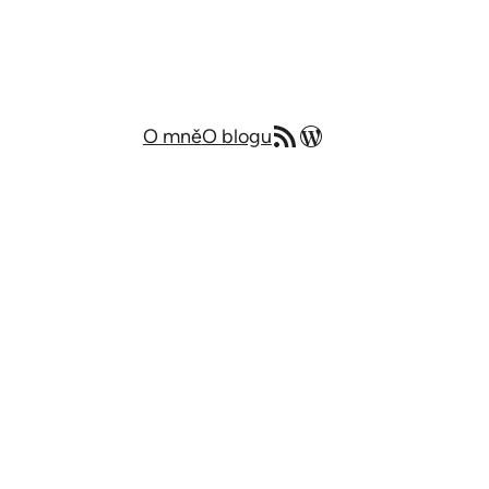
RSS zdroj
Můj blog v angličtině
O mně
O blogu