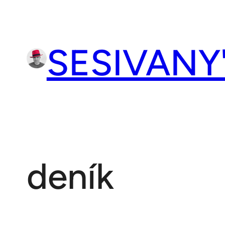
Přeskočit
na
obsah
SESIVANY
deník