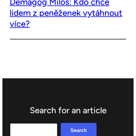
Demagog Miloš: Kdo chce
lidem z peněženek vytáhnout
více?
Search for an article
Search
Search