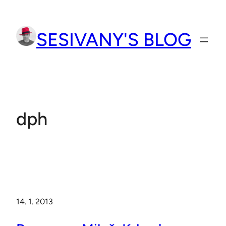
Přeskočit
na
SESIVANY'S BLOG
obsah
dph
14. 1. 2013