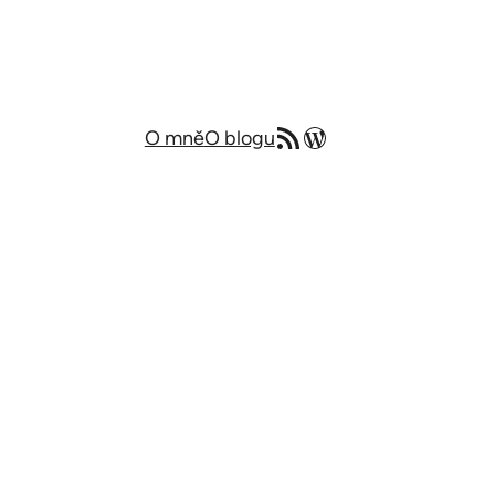
RSS zdroj
Můj blog v angličtině
O mně
O blogu