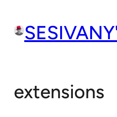
Přeskočit
na
obsah
SESIVANY
extensions